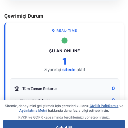
Çevrimiçi Durum
🔄 REAL-TIME
●
ŞU AN ONLINE
1
ziyaretçi
sitede
aktif
0
🏆
Tüm Zaman Rekoru:
0
⭐
Bugünün Rekoru:
Sitemiz, deneyimini geliştirmek için çerezleri kullanır.
ve
Gizlilik Politikamız
hakkında daha fazla bilgi edinebilirsin.
Aydınlatma Metni
KVKK ve GDPR kapsamında tercihlerinizi yönetebilirsiniz.
Live Online Counter
• by KerimUsta
Gerçek zamanlı sayaç
Kabul Et