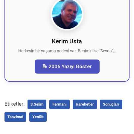
Kerim Usta
Herkesin bir yaşama nedeni var. Benimki ise "Sevda"…
📝 2006 Yazıyı Göster
Etiketler:
3.Selim
Fermanı
Hareketler
Sonuçları
Tanzimat
Yenilik