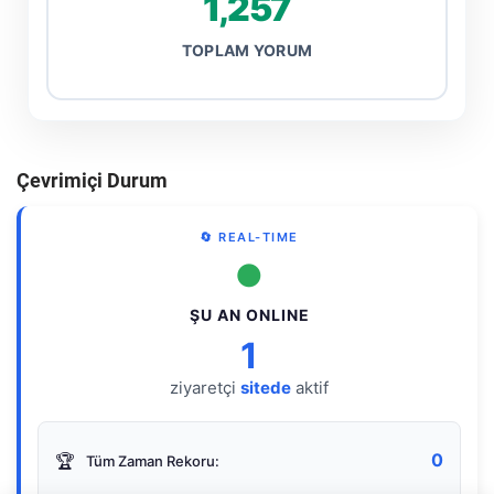
1,257
TOPLAM YORUM
Çevrimiçi Durum
🔄 REAL-TIME
●
ŞU AN ONLINE
1
ziyaretçi
sitede
aktif
0
🏆
Tüm Zaman Rekoru: