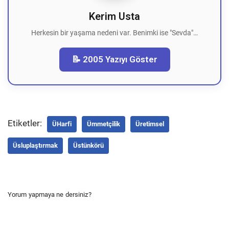
Kerim Usta
Herkesin bir yaşama nedeni var. Benimki ise "Sevda"…
📝 2005 Yazıyı Göster
Etiketler:
ÜHarfi
Ümmetçilik
Üretimsel
Üsluplaştırmak
Üstünkörü
Yorum yapmaya ne dersiniz?