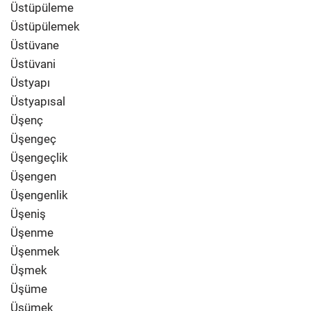
Üstüpüleme
Üstüpülemek
Üstüvane
Üstüvani
Üstyapı
Üstyapısal
Üşenç
Üşengeç
Üşengeçlik
Üşengen
Üşengenlik
Üşeniş
Üşenme
Üşenmek
Üşmek
Üşüme
Üşümek