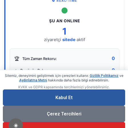
🔄 REAL-TIME
●
ŞU AN ONLINE
1
ziyaretçi
sitede
aktif
0
🏆
Tüm Zaman Rekoru:
0
⭐
Bugünün Rekoru:
Sitemiz, deneyimini geliştirmek için çerezleri kullanır.
ve
Gizlilik Politikamız
hakkında daha fazla bilgi edinebilirsin.
Aydınlatma Metni
KVKK ve GDPR kapsamında tercihlerinizi yönetebilirsiniz.
Live Online Counter
• by KerimUsta
Gerçek zamanlı sayaç
Kabul Et
Çerez Tercihleri
☀️