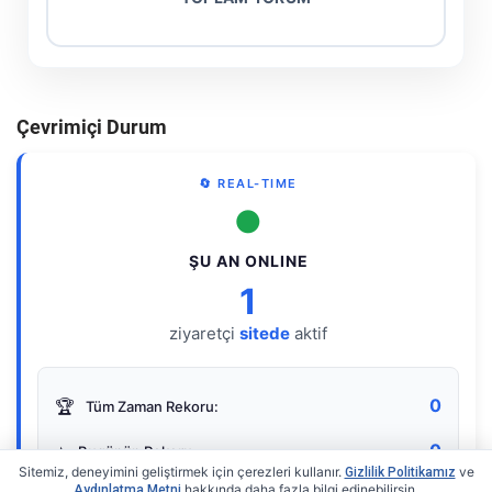
Çevrimiçi Durum
🔄 REAL-TIME
●
ŞU AN ONLINE
1
ziyaretçi
sitede
aktif
0
🏆
Tüm Zaman Rekoru:
0
⭐
Bugünün Rekoru:
Sitemiz, deneyimini geliştirmek için çerezleri kullanır.
ve
Gizlilik Politikamız
hakkında daha fazla bilgi edinebilirsin.
Aydınlatma Metni