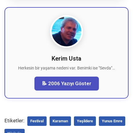
Kerim Usta
Herkesin bir yaşama nedeni var. Benimki ise "Sevda"…
📝 2006 Yazıyı Göster
Etiketler:
Festival
Karaman
Yeşildere
Yunus Emre