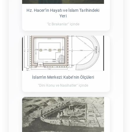
Hz. Hacer’in Hayatı ve İslam Tarihindeki
Yeri
"İz Bırakanlar" içinde
İslam’ın Merkezi: Kabe’nin Ölçüleri
"Dini Konu ve Nasihatler" içinde