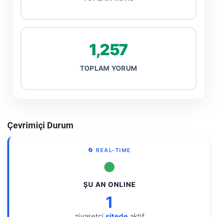
1,257
TOPLAM YORUM
Çevrimiçi Durum
🔄 REAL-TIME
●
ŞU AN ONLINE
1
ziyaretçi
sitede
aktif