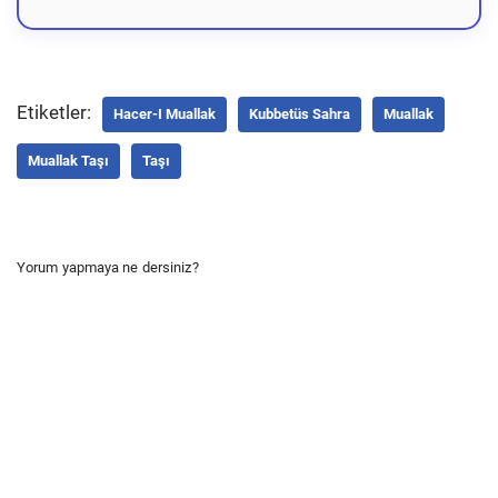
Etiketler:
Hacer-I Muallak
Kubbetüs Sahra
Muallak
Muallak Taşı
Taşı
Yorum yapmaya ne dersiniz?