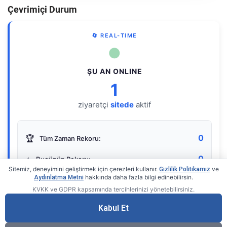
Çevrimiçi Durum
🔄 REAL-TIME
●
ŞU AN ONLINE
1
ziyaretçi
sitede
aktif
0
🏆
Tüm Zaman Rekoru:
0
⭐
Bugünün Rekoru:
Sitemiz, deneyimini geliştirmek için çerezleri kullanır.
ve
Gizlilik Politikamız
hakkında daha fazla bilgi edinebilirsin.
Aydınlatma Metni
KVKK ve GDPR kapsamında tercihlerinizi yönetebilirsiniz.
Live Online Counter
• by KerimUsta
Gerçek zamanlı sayaç
Kabul Et