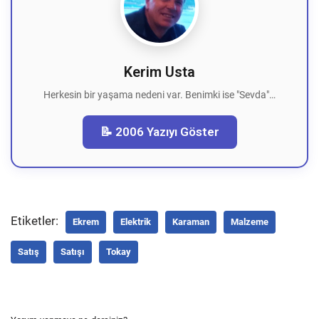
Kerim Usta
Herkesin bir yaşama nedeni var. Benimki ise "Sevda"…
📝 2006 Yazıyı Göster
Etiketler:
Ekrem
Elektrik
Karaman
Malzeme
Satış
Satışı
Tokay