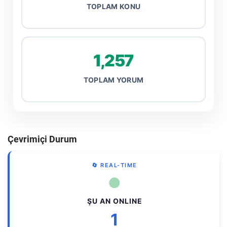
TOPLAM KONU
1,257
TOPLAM YORUM
Çevrimiçi Durum
🔄 REAL-TIME
●
ŞU AN ONLINE
1