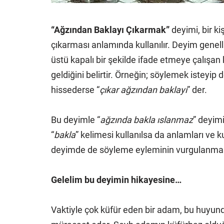
“Ağzından Baklayı Çıkarmak”
deyimi, bir k
çıkarması anlamında kullanılır. Deyim genell
üstü kapalı bir şekilde ifade etmeye çalışan k
geldiğini belirtir.
Örneğin; söylemek isteyip d
hissederse “
çıkar ağzından baklayı
” der.
Bu deyimle “
ağzında bakla ıslanmaz
” deyimi
“
bakla
” kelimesi kullanılsa da anlamları ve ku
deyimde de söyleme eyleminin vurgulanmas
Gelelim bu deyimin hikayesine…
Vaktiyle çok küfür eden bir adam, bu huyun