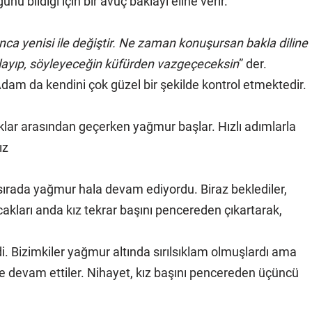
 bildiği için bir avuç baklayı eline verir.
nınca yenisi ile değiştir. Ne zaman konuşursan bakla diline
rlayıp, söyleyeceğin küfürden vazgeçeceksin
” der.
dam da kendini çok güzel bir şekilde kontrol etmektedir.
okaklar arasından geçerken yağmur başlar. Hızlı adımlarla
ız
O sırada yağmur hala devam ediyordu. Biraz beklediler,
cakları anda kız tekrar başını pencereden çıkartarak,
di. Bizimkiler yağmur altında sırılsıklam olmuşlardı ama
ye devam ettiler. Nihayet, kız başını pencereden üçüncü