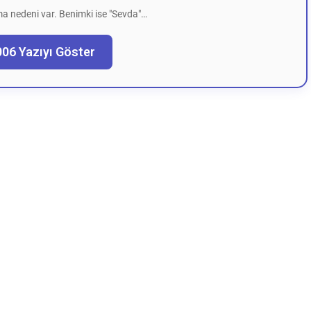
a nedeni var. Benimki ise "Sevda"…
006 Yazıyı Göster