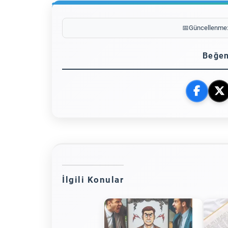
📅
Güncellenme
Beğen
İlgili Konular