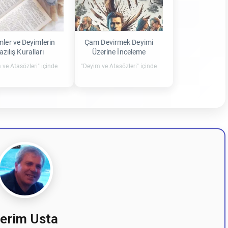
mler ve Deyimlerin
Çam Devirmek Deyimi
azılış Kuralları
Üzerine İnceleme
 ve Atasözleri" içinde
"Deyim ve Atasözleri" içinde
erim Usta