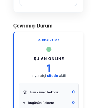
Çevrimiçi Durum
🔄 REAL-TIME
●
ŞU AN ONLINE
1
ziyaretçi
sitede
aktif
0
🏆
Tüm Zaman Rekoru:
0
⭐
Bugünün Rekoru: