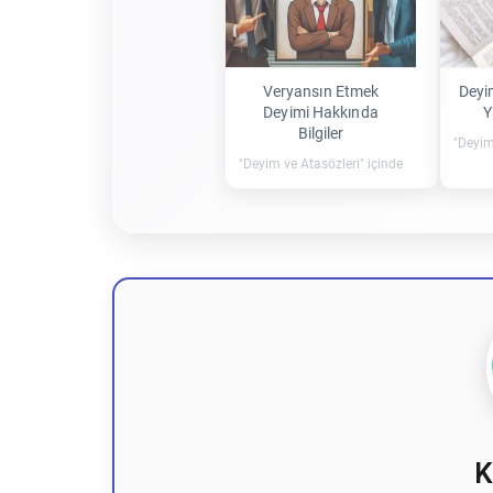
Veryansın Etmek
Deyi
Deyimi Hakkında
Y
Bilgiler
"Deyim
"Deyim ve Atasözleri" içinde
K