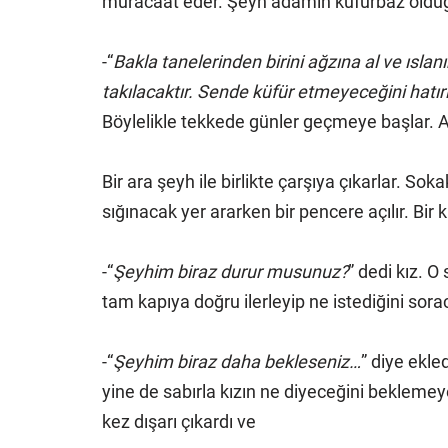
müracaat eder. Şeyh adamın küfürbaz olduğunu
-“
Bakla tanelerinden birini ağzına al ve ısla
takılacaktır. Sende küfür etmeyeceğini hatı
Böylelikle tekkede günler geçmeye başlar. A
Bir ara şeyh ile birlikte çarşıya çıkarlar. S
sığınacak yer ararken bir pencere açılır. Bir k
-“
Şeyhim biraz durur musunuz?
” dedi kız. 
tam kapıya doğru ilerleyip ne istediğini sora
-“
Şeyhim biraz daha bekleseniz…
” diye ekle
yine de sabırla kızın ne diyeceğini bekleme
kez dışarı çıkardı ve