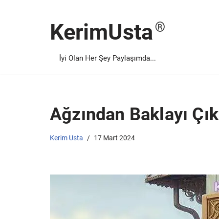
KerimUsta
İçeriğe
geç
İyi Olan Her Şey Paylaşımda...
Ağzından Baklayı Çı
Kerim Usta
17 Mart 2024