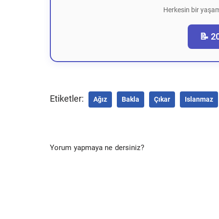
Herkesin bir yaşam
📝 2
Etiketler:
Ağız
Bakla
Çıkar
Islanmaz
Yorum yapmaya ne dersiniz?