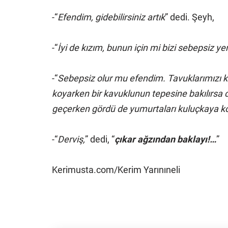
-“
Efendim, gidebilirsiniz artık
” dedi. Şeyh,
-“
İyi de kızım, bunun için mi bizi sebepsiz y
-“
Sebepsiz olur mu efendim. Tavuklarımızı k
koyarken bir kavuklunun tepesine bakılırsa c
geçerken gördü de yumurtaları kuluçkaya k
-“
Derviş,
” dedi, “
çıkar ağzından baklayı!…
”
Kerimusta.com/Kerim Yarınıneli