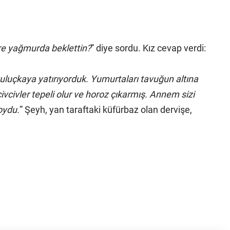
ere yağmurda beklettin?
” diye sordu. Kız cevap verdi:
uluçkaya yatırıyorduk. Yumurtaları tavuğun altına
ivcivler tepeli olur ve horoz çıkarmış. Annem sizi
oydu.
” Şeyh, yan taraftaki küfürbaz olan dervişe,