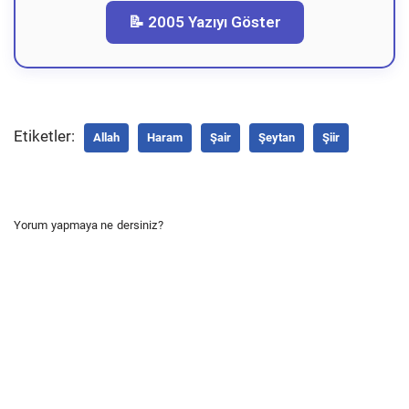
📝 2005 Yazıyı Göster
Etiketler:
Allah
Haram
Şair
Şeytan
Şiir
Yorum yapmaya ne dersiniz?