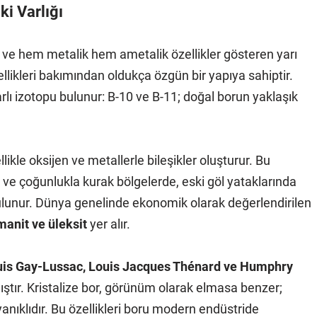
ki Varlığı
n ve hem metalik hem ametalik özellikler gösteren yarı
ellikleri bakımından oldukça özgün bir yapıya sahiptir.
lı izotopu bulunur: B-10 ve B-11; doğal borun yaklaşık
kle oksijen ve metallerle bileşikler oluşturur. Bu
ır ve çoğunlukla kurak bölgelerde, eski göl yataklarında
ulunur. Dünya genelinde ekonomik olarak değerlendirilen
manit ve üleksit
yer alır.
is Gay-Lussac, Louis Jacques Thénard ve Humphry
ıştır. Kristalize bor, görünüm olarak elmasa benzer;
yanıklıdır. Bu özellikleri boru modern endüstride