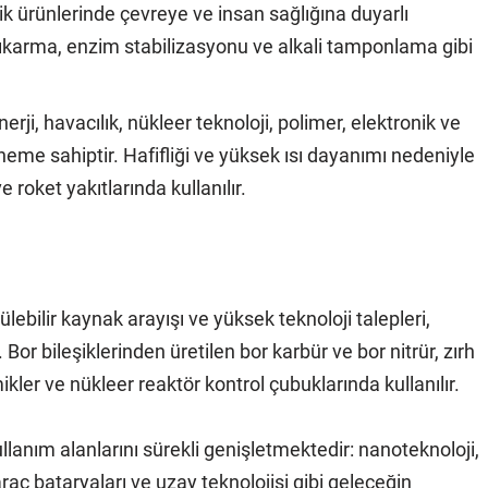
ik ürünlerinde çevreye ve insan sağlığına duyarlı
çıkarma, enzim stabilizasyonu ve alkali tamponlama gibi
nerji, havacılık, nükleer teknoloji, polimer, elektronik ve
neme sahiptir. Hafifliği ve yüksek ısı dayanımı nedeniyle
roket yakıtlarında kullanılır.
lebilir kaynak arayışı ve yüksek teknoloji talepleri,
 Bor bileşiklerinden üretilen bor karbür ve bor nitrür, zırh
ler ve nükleer reaktör kontrol çubuklarında kullanılır.
ullanım alanlarını sürekli genişletmektedir: nanoteknoloji,
araç bataryaları ve uzay teknolojisi gibi geleceğin