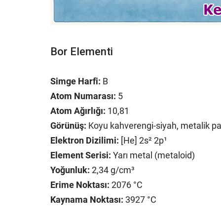
Bor Elementi
Simge Harfi:
B
Atom Numarası:
5
Atom Ağırlığı:
10,81
Görünüş:
Koyu kahverengi-siyah, metalik par
Elektron Dizilimi:
[He] 2s² 2p¹
Element Serisi:
Yarı metal (metaloid)
Yoğunluk:
2,34 g/cm³
Erime Noktası:
2076 °C
Kaynama Noktası:
3927 °C