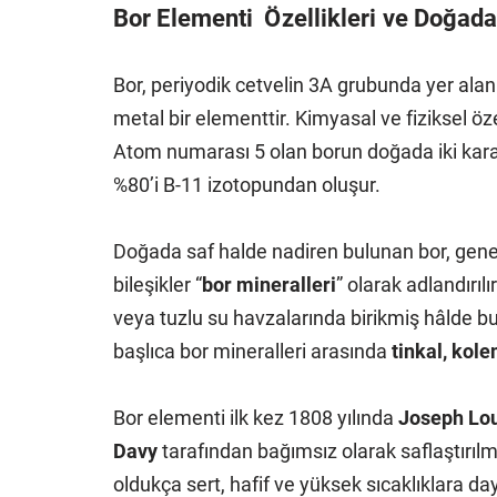
Bor Elementi Özellikleri ve Doğada
Bor, periyodik cetvelin 3A grubunda yer ala
metal bir elementtir. Kimyasal ve fiziksel öz
Atom numarası 5 olan borun doğada iki karar
%80’i B-11 izotopundan oluşur.
Doğada saf halde nadiren bulunan bor, genelli
bileşikler “
bor mineralleri
” olarak adlandırıl
veya tuzlu su havzalarında birikmiş hâlde b
başlıca bor mineralleri arasında
tinkal, kole
Bor elementi ilk kez 1808 yılında
Joseph Lou
Davy
tarafından bağımsız olarak saflaştırılm
oldukça sert, hafif ve yüksek sıcaklıklara da