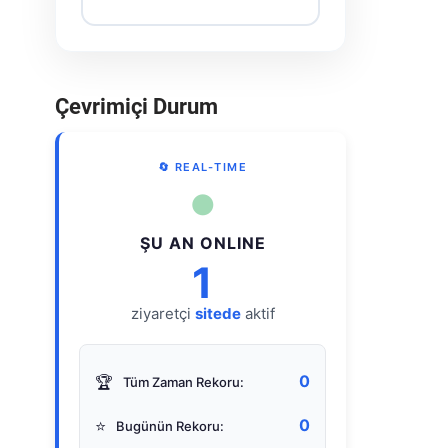
Çevrimiçi Durum
🔄 REAL-TIME
●
ŞU AN ONLINE
1
ziyaretçi
sitede
aktif
0
🏆
Tüm Zaman Rekoru:
0
⭐
Bugünün Rekoru: