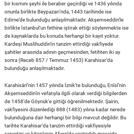
bir kısmını şeyhi ile beraber geçirdiği ve 1436 yılında
onunla birlikte Beypazarı’nda, 1443 tarihinde ise
Edirne’de bulunduğu anlaşılmaktadır.
Akşemseddin’le
birlikte İstanbul’un fethine iştirak ettiği söylenmekte ise
de kaynaklarda bu konuda herhangi bir kayıt yoktur.
Kardeşi Muslihuddin’in tanzim ettirdiği vakfiyede
şahitler arasında adının geçmesinden, fetihten iki ay
sonra (Receb 857 / Temmuz 1453) Karahisar’da
bulunduğu anlaşılmaktadır.
Karahisârî’nin 1457 yılında İznik’te bulunduğu, Enîsî’nin
Akşemseddin’in vefatıyla ilgili olarak verdiği bilgilerden
de 1458’de Göynük’e gittiği öğrenilmektedir. Şairin,
vakfiyesini düzenlediği 888 (1483) yılına kadar nerede
bulunduğuna dair herhangi bir bilgi mevcut değildir. Bu
tarihte Karahisar’da tanzim ettirdiği vakfiyesiyle
servetini ve kitaplarını Afyon’da yaptırdığı mescide