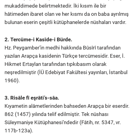
mukaddimede belirtmektedir. İki kısım ile bir
hâtimeden ibaret olan ve her kısmı da on baba ayrılmış
bulunan eserin çeşitli kütüphanelerde nüshaları vardır.
2. Tercüme-i Kasîde-i Bürde.
Hz. Peygamber’in medhi hakkında Bûsîrî tarafından
yazılan Arapça kasidenin Türkçe tercümesidir. Eser, İ.
Hikmet Ertaylan tarafından tıpkıbasım olarak
neşredilmiştir (İÜ Edebiyat Fakültesi yayınları, İstanbul
1960).
3. Risâle fî eşrâti’s-sâa.
Kıyametin alâmetlerinden bahseden Arapça bir eserdir.
862 (1457) yılında telif edilmiştir. Tek nüshası
Süleymaniye Kütüphanesi’ndedir (Fâtih, nr. 5347, vr.
117b-123a).