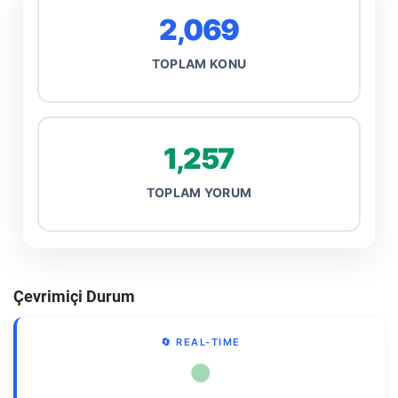
2,069
TOPLAM KONU
1,257
TOPLAM YORUM
Çevrimiçi Durum
🔄 REAL-TIME
●