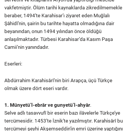
vakfetmiştir. Ölüm tarihi kaynaklarda zikredilmemekle
beraber, 1494’te Karahisar’ı ziyaret eden Muğlalı
Şâhidî’nin, şairin bu tarihte hayatta olmadığına dair
beyanından, onun 1494 yılından önce öldüğü
anlaşılmaktadır. Türbesi Karahisar’da Kasım Paşa
Camii’nin yanındadır.
Eserleri:
Abdürrahim Karahisârî’nin biri Arapça, üçü Türkçe
olmak üzere dört eseri vardır.
1. Münyetü’l-ebrâr ve gunyetü’l-ahyâr
.
Selve adlı tasavvufî bir eserin bazı ilâvelerle Türkçe’ye
tercümesidir. 1453’te İznik’te yazılmıştır. Karahisârî bu
tercümeyi şeyhi Akşemseddin’in emri üzerine yaptığını