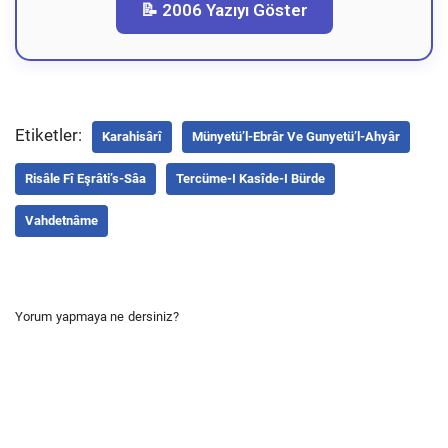
📝 2006 Yazıyı Göster
Etiketler:
Karahisârî
Münyetü’l-Ebrâr Ve Gunyetü’l-Ahyâr
Risâle Fî Eşrâti’s-Sâa
Tercüme-I Kasîde-I Bürde
Vahdetnâme
Yorum yapmaya ne dersiniz?