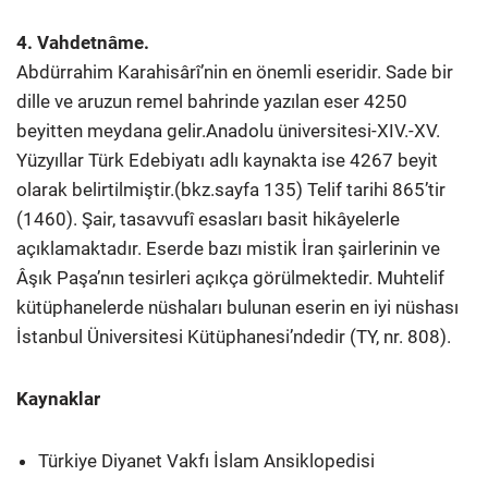
4. Vahdetnâme.
Abdürrahim Karahisârî’nin en önemli eseridir. Sade bir
dille ve aruzun remel bahrinde yazılan eser 4250
beyitten meydana gelir.Anadolu üniversitesi-XIV.-XV.
Yüzyıllar Türk Edebiyatı adlı kaynakta ise 4267 beyit
olarak belirtilmiştir.(bkz.sayfa 135) Telif tarihi 865’tir
(1460). Şair, tasavvufî esasları basit hikâyelerle
açıklamaktadır. Eserde bazı mistik İran şairlerinin ve
Âşık Paşa’nın tesirleri açıkça görülmektedir. Muhtelif
kütüphanelerde nüshaları bulunan eserin en iyi nüshası
İstanbul Üniversitesi Kütüphanesi’ndedir (TY, nr. 808).
Kaynaklar
Türkiye Diyanet Vakfı İslam Ansiklopedisi