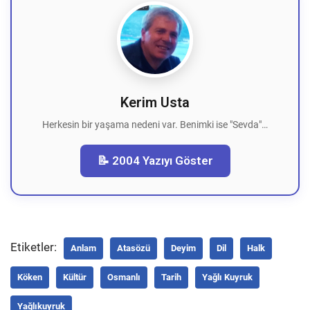
Kerim Usta
Herkesin bir yaşama nedeni var. Benimki ise "Sevda"…
📝 2004 Yazıyı Göster
Etiketler:
Anlam
Atasözü
Deyim
Dil
Halk
Köken
Kültür
Osmanlı
Tarih
Yağlı Kuyruk
Yağlıkuyruk