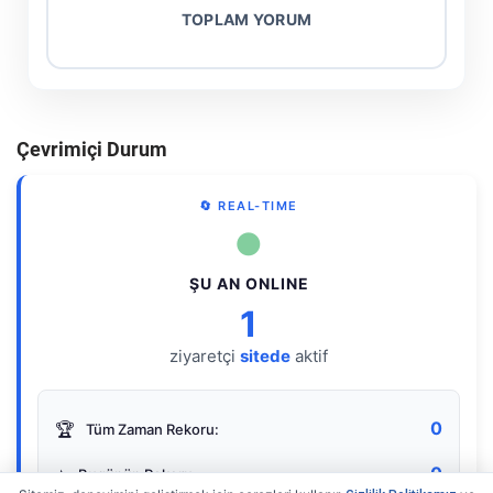
TOPLAM YORUM
Çevrimiçi Durum
🔄 REAL-TIME
●
ŞU AN ONLINE
1
ziyaretçi
sitede
aktif
0
🏆
Tüm Zaman Rekoru:
0
⭐
Bugünün Rekoru: