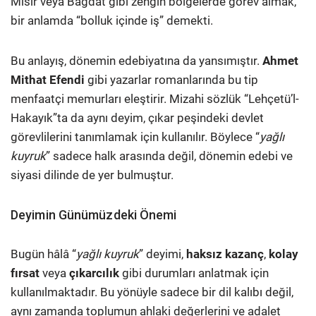
Mısır veya Bağdat gibi zengin bölgelerde görev almak,
bir anlamda “bolluk içinde iş” demekti.
Bu anlayış, dönemin edebiyatına da yansımıştır.
Ahmet
Mithat Efendi
gibi yazarlar romanlarında bu tip
menfaatçi memurları eleştirir. Mizahi sözlük “Lehçetü’l-
Hakayık”ta da aynı deyim, çıkar peşindeki devlet
görevlilerini tanımlamak için kullanılır. Böylece “
yağlı
kuyruk
” sadece halk arasında değil, dönemin edebi ve
siyasi dilinde de yer bulmuştur.
Deyimin Günümüzdeki Önemi
Bugün hâlâ “
yağlı kuyruk
” deyimi,
haksız kazanç
,
kolay
fırsat
veya
çıkarcılık
gibi durumları anlatmak için
kullanılmaktadır. Bu yönüyle sadece bir dil kalıbı değil,
aynı zamanda toplumun ahlaki değerlerini ve adalet