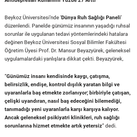
Antidepresan Kullanımı Yüzde 27 Arttı
Beykoz Üniversitesi’nde ‘
Dünya Ruh Sağlığı Paneli
’
düzenlendi. Panelde günümüz insanının yaşadığı ruhsal
sorunlar ile uygulanan tedavi yöntemlerindeki hatalara
değinen Beykoz Üniversitesi Sosyal Bilimler Fakültesi
Öğretim Üyesi Prof. Dr. Mansur Beyazyürek, geleneksel
uygulamalardaki yanlışlara dikkat çekti. Beyazyürek,
“
Günümüz insanı kendisinde kaygı, çatışma,
belirsizlik, endişe, kontrol dışılık yaratan bilgi ve
uyaranlarla baş etmekte zorlanıyor; birbiriyle çatışan,
çelişki uyandıran, nasıl baş edeceğini bilemediği,
tanımadığı yeni uyaranlarla karşı karşıya kalıyor.
Ancak geleneksel psikiyatri klinikleri, ruh sağlığı
sorunlarına hizmet etmekte artık yetersiz
” dedi.