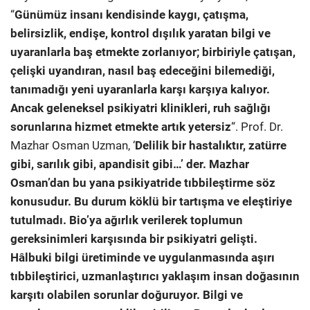
“
Günümüz insanı kendisinde kaygı, çatışma,
belirsizlik, endişe, kontrol dışılık yaratan bilgi ve
uyaranlarla baş etmekte zorlanıyor; birbiriyle çatışan,
çelişki uyandıran, nasıl baş edeceğini bilemediği,
tanımadığı yeni uyaranlarla karşı karşıya kalıyor.
Ancak geleneksel psikiyatri klinikleri, ruh sağlığı
sorunlarına hizmet etmekte artık yetersiz
“. Prof. Dr.
Mazhar Osman Uzman, ‘
Delilik bir hastalıktır, zatürre
gibi, sarılık gibi, apandisit gibi…’ der. Mazhar
Osman’dan bu yana psikiyatride tıbbileştirme söz
konusudur. Bu durum köklü bir tartışma ve eleştiriye
tutulmadı. Bio’ya ağırlık verilerek toplumun
gereksinimleri karşısında bir psikiyatri gelişti.
Hâlbuki bilgi üretiminde ve uygulanmasında aşırı
tıbbileştirici, uzmanlaştırıcı yaklaşım insan doğasının
karşıtı olabilen sorunlar doğuruyor. Bilgi ve