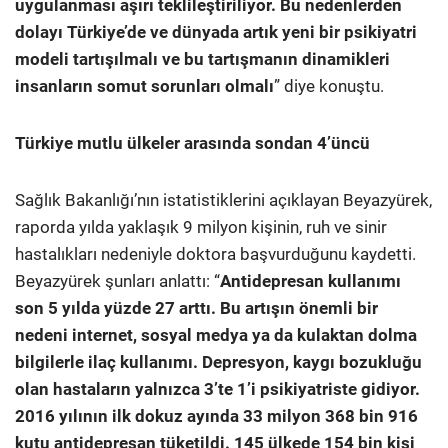
uygulanması aşırı teklileştiriliyor. Bu nedenlerden
dolayı Türkiye’de ve dünyada artık yeni bir psikiyatri
modeli tartışılmalı ve bu tartışmanın dinamikleri
insanların somut sorunları olmalı
” diye konuştu.
Türkiye mutlu ülkeler arasında sondan 4’üncü
Sağlık Bakanlığı’nın istatistiklerini açıklayan Beyazyürek,
raporda yılda yaklaşık 9 milyon kişinin, ruh ve sinir
hastalıkları nedeniyle doktora başvurduğunu kaydetti.
Beyazyürek şunları anlattı: “
Antidepresan kullanımı
son 5 yılda yüzde 27 arttı. Bu artışın önemli bir
nedeni internet, sosyal medya ya da kulaktan dolma
bilgilerle ilaç kullanımı. Depresyon, kaygı bozukluğu
olan hastaların yalnızca 3’te 1’i psikiyatriste gidiyor.
2016 yılının ilk dokuz ayında 33 milyon 368 bin 916
kutu antidepresan tüketildi. 145 ülkede 154 bin kişi