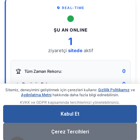
🔄 REAL-TIME
●
ŞU AN ONLINE
1
ziyaretçi
sitede
aktif
0
🏆
Tüm Zaman Rekoru:
0
⭐
Bugünün Rekoru:
Sitemiz, deneyimini geliştirmek için çerezleri kullanır.
ve
Gizlilik Politikamız
hakkında daha fazla bilgi edinebilirsin.
Aydınlatma Metni
KVKK ve GDPR kapsamında tercihlerinizi yönetebilirsiniz.
Live Online Counter
• by KerimUsta
Gerçek zamanlı sayaç
Kabul Et
Çerez Tercihleri