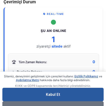
Çevrimiçi Durum
🔄 REAL-TIME
●
ŞU AN ONLINE
1
ziyaretçi
sitede
aktif
0
🏆
Tüm Zaman Rekoru:
0
⭐
Bugünün Rekoru:
Sitemiz, deneyimini geliştirmek için çerezleri kullanır.
ve
Gizlilik Politikamız
hakkında daha fazla bilgi edinebilirsin.
Aydınlatma Metni
KVKK ve GDPR kapsamında tercihlerinizi yönetebilirsiniz.
Live Online Counter
• by KerimUsta
Gerçek zamanlı sayaç
Kabul Et