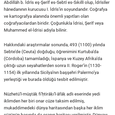
Abdillâh b. İdrîs eş-Şerîf es-Sebtî es-Sıkıllî olup, İdrîsîler
hânedanının kurucusu I. İdrîs’in soyundandır. Coğrafya
ve kartografya alanında önemli yapıtları olan
coğrafyacılardan biridir. Çoğunlukla İdrisi, Şerîf veya
Muhammed el-İdrisi adıyla bilinir.
Hakkındaki araştırmalar sonunda, 493 (1100) yılında
Sebte’de (Ceuta) doğduğu, öğrenimini Kurtuba’da
(Córdoba) tamamladığı, İspanya ve Kuzey Afrika’da
çıktığı uzun seyahatlerden sonra II. Roger’in (1130-
1154) ilk yıllarında Sicilya’nın başşehri Palermo’ya
yerleştiği ve burada öldüğü tesbit edilmiştir.
Nüzhetü’l-müştâḳ fi’ḥtirâḳı’l-âfâḳ adlı eserinde yedi
iklimden her biri onar cüze taksim edilmiş,
mukaddimedeki dünya haritasından başka her iklim
cüzünün başında da oranın haritası verilmiştir. Dünyayı