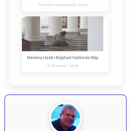
"Dini Konu ve Nasihatler" içinde
Mevlana Halid-i Bağdadi Hakkında Bilgi
"İz Bırakanlar" içinde