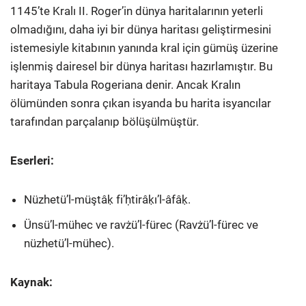
1145’te Kralı II. Roger’in dünya haritalarının yeterli
olmadığını, daha iyi bir dünya haritası geliştirmesini
istemesiyle kitabının yanında kral için gümüş üzerine
işlenmiş dairesel bir dünya haritası hazırlamıştır. Bu
haritaya Tabula Rogeriana denir. Ancak Kralın
ölümünden sonra çıkan isyanda bu harita isyancılar
tarafından parçalanıp bölüşülmüştür.
Eserleri:
Nüzhetü’l-müştâḳ fi’ḥtirâḳı’l-âfâḳ.
Ünsü’l-mühec ve ravżü’l-fürec (Ravżü’l-fürec ve
nüzhetü’l-mühec).
Kaynak: