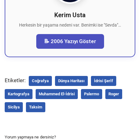
Kerim Usta
Herkesin bir yaşama nedeni var. Benimki ise "Sevda"…
📝 2006 Yazıyı Göster
Etiketler:
Coğrafya
Dünya Haritası
İdrisi Şerîf
Kartografya
Muhammed El-İdrisi
Palermo
Roger
Sicilya
Taksim
Yorum yapmaya ne dersiniz?