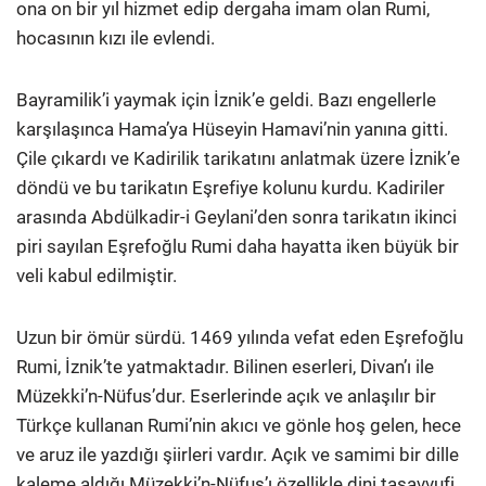
ona on bir yıl hizmet edip dergaha imam olan Rumi,
hocasının kızı ile evlendi.
Bayramilik’i yaymak için İznik’e geldi. Bazı engellerle
karşılaşınca Hama’ya Hüseyin Hamavi’nin yanına gitti.
Çile çıkardı ve Kadirilik tarikatını anlatmak üzere İznik’e
döndü ve bu tarikatın Eşrefiye kolunu kurdu. Kadiriler
arasında Abdülkadir-i Geylani’den sonra tarikatın ikinci
piri sayılan Eşrefoğlu Rumi daha hayatta iken büyük bir
veli kabul edilmiştir.
Uzun bir ömür sürdü. 1469 yılında vefat eden Eşrefoğlu
Rumi, İznik’te yatmaktadır. Bilinen eserleri, Divan’ı ile
Müzekki’n-Nüfus’dur. Eserlerinde açık ve anlaşılır bir
Türkçe kullanan Rumi’nin akıcı ve gönle hoş gelen, hece
ve aruz ile yazdığı şiirleri vardır. Açık ve samimi bir dille
kaleme aldığı Müzekki’n-Nüfus’ı özellikle dini tasavvufi