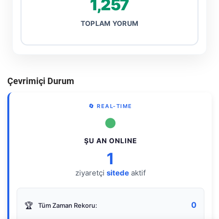
1,257
TOPLAM YORUM
Çevrimiçi Durum
🔄 REAL-TIME
●
ŞU AN ONLINE
1
ziyaretçi
sitede
aktif
0
🏆
Tüm Zaman Rekoru: