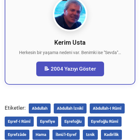
Kerim Usta
Herkesin bir yaşama nedeni var. Benimki ise "Sevda"…
📝 2004 Yazıyı Göster
Etiketler:
Abdullah
Abdullah İznikî
Abdullah-I Rûmî
Eşref-I Rûmî
Eşrefiye
Eşrefoğlu
Eşrefoğlu Rûmî
Eşrefzâde
Hama
İbnü’l-Eşref
Iznik
Kadirîlik