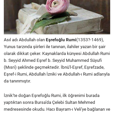
Asıl adı Abdullah olan
Eşrefoğlu Rumi
(1353?-1469),
Yunus tarzında şiirleri ile tanınan, ilahiler yazan bir şair
olarak dikkat çeker. Kaynaklarda künyesi Abdullah Rumi
b. Seyyid Ahmed Eşref b. Seyyid Muhammed Süyufi
(Mısri) şeklinde geçmektedir. İbnü’l-Eşref, Eşrefzade,
Eşref-i Rumi, Abdullah İzniki ve Abdullah-ı Rumi adlarıyla
da tanınmıştır.
İznik’te doğan Eşrefoğlu Rumi, ilk öğrenimi burada
yaptıktan sonra Bursa’da Çelebi Sultan Mehmed
medresesinde okudu. Hacı Bayram-ı Veli’ye bağlanan ve