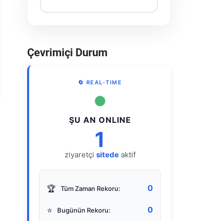
Çevrimiçi Durum
🔄 REAL-TIME
●
ŞU AN ONLINE
1
ziyaretçi
sitede
aktif
0
🏆
Tüm Zaman Rekoru:
0
⭐
Bugünün Rekoru: