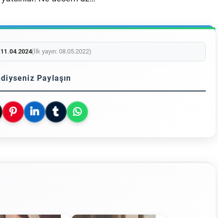
:
11.04.2024
(İlk yayın: 08.05.2022)
diyseniz Paylaşın