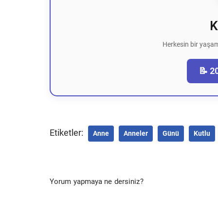
K
Herkesin bir yaşam
📝 2
Etiketler:
Anne
Anneler
Günü
Kutlu
Yorum yapmaya ne dersiniz?