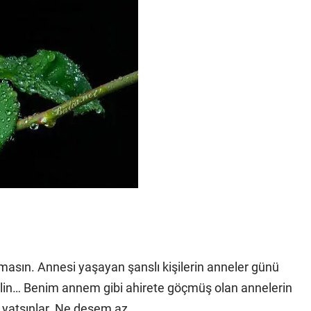
kmasın. A
nnesi yaşayan şanslı kişilerin anneler günü
 bilin… Benim annem gibi ahirete göçmüş olan annelerin
e yatsınlar. Ne desem az…