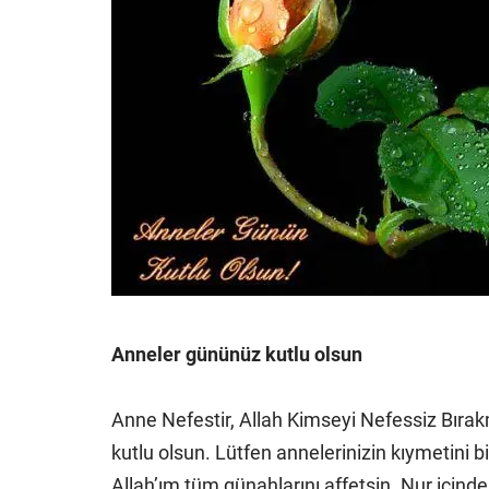
Anneler gününüz kutlu olsun
Anne Nefestir, Allah Kimseyi Nefessiz Bıra
kutlu olsun. Lütfen annelerinizin kıymetini
Allah’ım tüm günahlarını affetsin. Nur içind