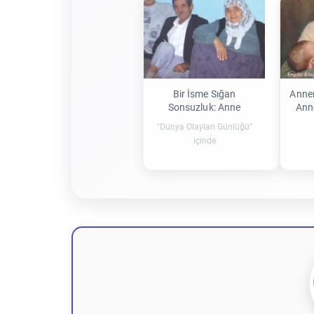
Bir İsme Sığan
Anne
Sonsuzluk: Anne
Ann
"Dünya Olayları Günlüğü"
içinde