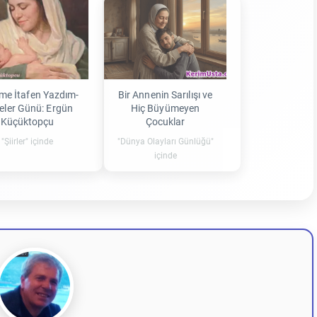
me İtafen Yazdım-
Bir Annenin Sarılışı ve
eler Günü: Ergün
Hiç Büyümeyen
Küçüktopçu
Çocuklar
"Şiirler" içinde
"Dünya Olayları Günlüğü"
içinde