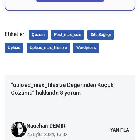
Etiketler:
Çözüm
Post_max_size
Site Sağlığı
Upload
Upload_max_filesize
Wordpress
“upload_max_filesize Değerinden Küçük
Çözümü” hakkında 8 yorum
Nagehan DEMİR
YANITLA
25 Eylül 2024, 13:32