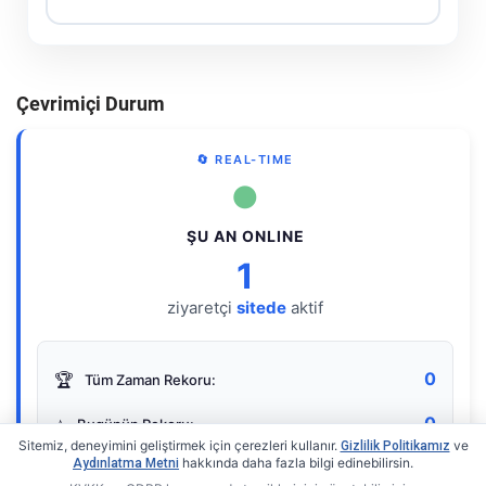
Çevrimiçi Durum
🔄 REAL-TIME
●
ŞU AN ONLINE
1
ziyaretçi
sitede
aktif
0
🏆
Tüm Zaman Rekoru:
0
⭐
Bugünün Rekoru:
Sitemiz, deneyimini geliştirmek için çerezleri kullanır.
ve
Gizlilik Politikamız
hakkında daha fazla bilgi edinebilirsin.
Aydınlatma Metni