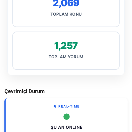
2,069
TOPLAM KONU
1,257
TOPLAM YORUM
Çevrimiçi Durum
🔄 REAL-TIME
●
ŞU AN ONLINE