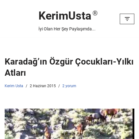
KerimUsta
İçeriğe
geç
İyi Olan Her Şey Paylaşımda...
Karadağ’ın Özgür Çocukları-Yılkı
Atları
Kerim Usta
2 Haziran 2015
2 yorum