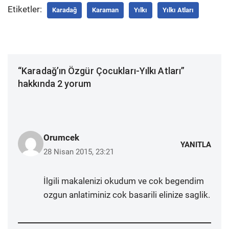
Etiketler:
Karadağ
Karaman
Yılkı
Yılkı Atları
“Karadağ’ın Özgür Çocukları-Yılkı Atları”
hakkında 2 yorum
Orumcek
YANITLA
28 Nisan 2015, 23:21
İlgili makalenizi okudum ve cok begendim
ozgun anlatiminiz cok basarili elinize saglik.