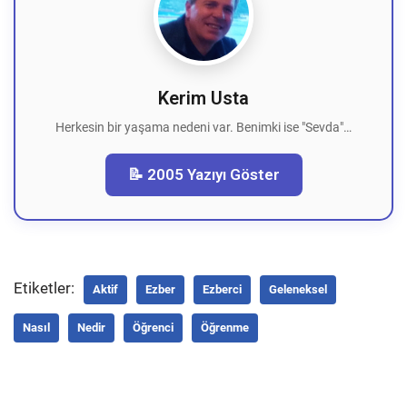
Kerim Usta
Herkesin bir yaşama nedeni var. Benimki ise "Sevda"…
📝 2005 Yazıyı Göster
Etiketler:
Aktif
Ezber
Ezberci
Geleneksel
Nasıl
Nedir
Öğrenci
Öğrenme