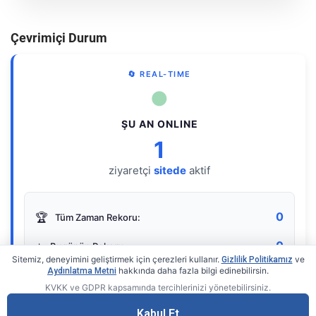
Çevrimiçi Durum
🔄 REAL-TIME
●
ŞU AN ONLINE
1
ziyaretçi
sitede
aktif
0
🏆
Tüm Zaman Rekoru:
0
⭐
Bugünün Rekoru:
Sitemiz, deneyimini geliştirmek için çerezleri kullanır.
ve
Gizlilik Politikamız
hakkında daha fazla bilgi edinebilirsin.
Aydınlatma Metni
KVKK ve GDPR kapsamında tercihlerinizi yönetebilirsiniz.
Live Online Counter
• by KerimUsta
Gerçek zamanlı sayaç
Kabul Et