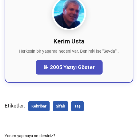
Kerim Usta
Herkesin bir yaşama nedeni var. Benimki ise "Sevda"…
📝 2005 Yazıyı Göster
Etiketler:
Kehribar
Şifalı
Taş
Yorum yapmaya ne dersiniz?