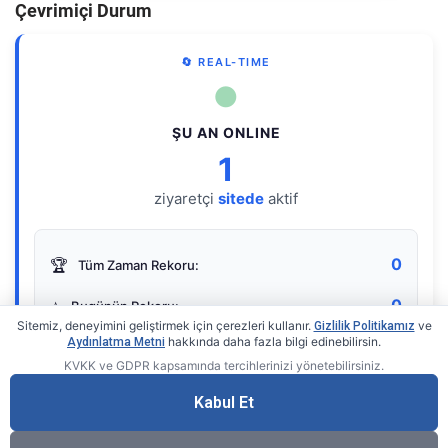
Çevrimiçi Durum
🔄 REAL-TIME
●
ŞU AN ONLINE
1
ziyaretçi
sitede
aktif
0
🏆
Tüm Zaman Rekoru:
0
⭐
Bugünün Rekoru:
Sitemiz, deneyimini geliştirmek için çerezleri kullanır.
ve
Gizlilik Politikamız
hakkında daha fazla bilgi edinebilirsin.
Aydınlatma Metni
KVKK ve GDPR kapsamında tercihlerinizi yönetebilirsiniz.
Live Online Counter
• by KerimUsta
Gerçek zamanlı sayaç
Kabul Et