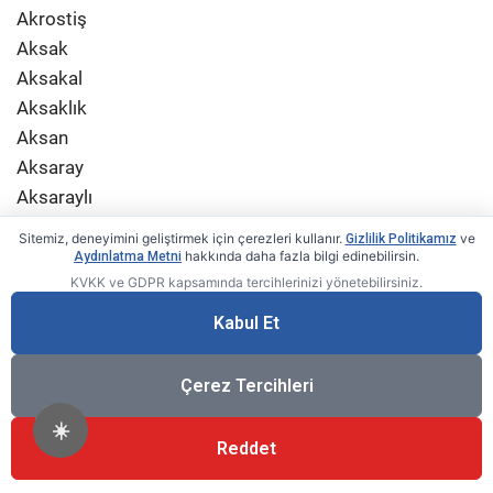
Akrostiş
Aksak
Aksakal
Aksaklık
Aksan
Aksaray
Aksaraylı
Aksaraylılık
Sitemiz, deneyimini geliştirmek için çerezleri kullanır.
ve
Gizlilik Politikamız
Aksata
hakkında daha fazla bilgi edinebilirsin.
Aydınlatma Metni
KVKK ve GDPR kapsamında tercihlerinizi yönetebilirsiniz.
Aksatabilme
Aksatabilmek
Kabul Et
Aksatılış
Aksatılma
Çerez Tercihleri
Aksatılmak
☀️
Aksatış
Reddet
Aksatma