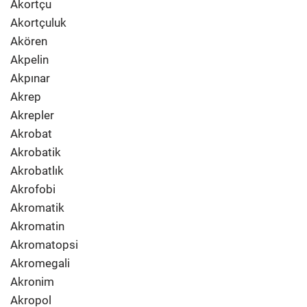
Akortçu
Akortçuluk
Akören
Akpelin
Akpınar
Akrep
Akrepler
Akrobat
Akrobatik
Akrobatlık
Akrofobi
Akromatik
Akromatin
Akromatopsi
Akromegali
Akronim
Akropol