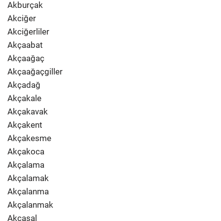
Akburçak
Akciğer
Akciğerliler
Akçaabat
Akçaağaç
Akçaağaçgiller
Akçadağ
Akçakale
Akçakavak
Akçakent
Akçakesme
Akçakoca
Akçalama
Akçalamak
Akçalanma
Akçalanmak
Akçasal