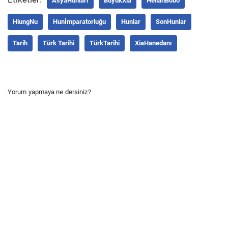
AsyaHunları
BüyükXia
HelianBobo
HiungNu
Hunİmparatorluğu
Hunlar
SonHunlar
Tarih
Türk Tarihi
TürkTarihi
XiaHanedanı
Yorum yapmaya ne dersiniz?