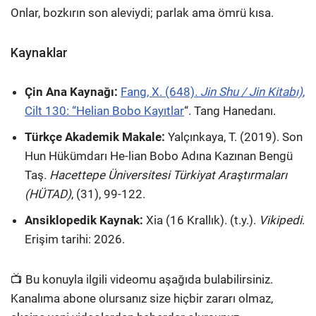
Onlar, bozkırın son aleviydi; parlak ama ömrü kısa.
Kaynaklar
Çin Ana Kaynağı:
Fang, X. (648).
Jin Shu / Jin Kitabı)
,
Cilt 130: “Helian Bobo Kayıtlar
“. Tang Hanedanı.
Türkçe Akademik Makale:
Yalçınkaya, T. (2019). Son
Hun Hükümdarı He-lian Bobo Adına Kazınan Bengü
Taş.
Hacettepe Üniversitesi Türkiyat Araştırmaları
(HÜTAD)
, (31), 99-122.
Ansiklopedik Kaynak:
Xia (16 Krallık). (t.y.).
Vikipedi
.
Erişim tarihi: 2026.
📺 Bu konuyla ilgili videomu aşağıda bulabilirsiniz.
Kanalıma abone olursanız size hiçbir zararı olmaz,