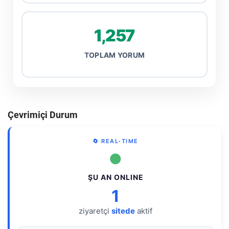
1,257
TOPLAM YORUM
Çevrimiçi Durum
🔄 REAL-TIME
●
ŞU AN ONLINE
1
ziyaretçi
sitede
aktif