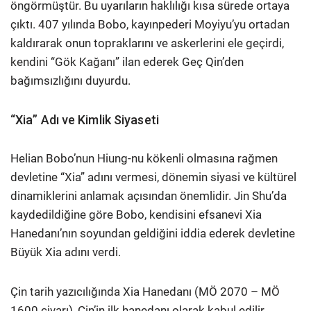
öngörmüştür. Bu uyarıların haklılığı kısa sürede ortaya
çıktı. 407 yılında Bobo, kayınpederi Moyiyu’yu ortadan
kaldırarak onun topraklarını ve askerlerini ele geçirdi,
kendini “Gök Kağanı” ilan ederek Geç Qin’den
bağımsızlığını duyurdu.
“Xia” Adı ve Kimlik Siyaseti
Helian Bobo’nun Hiung-nu kökenli olmasına rağmen
devletine “Xia” adını vermesi, dönemin siyasi ve kültürel
dinamiklerini anlamak açısından önemlidir. Jin Shu’da
kaydedildiğine göre Bobo, kendisini efsanevi Xia
Hanedanı’nın soyundan geldiğini iddia ederek devletine
Büyük Xia adını verdi.
Çin tarih yazıcılığında Xia Hanedanı (MÖ 2070 – MÖ
1600 civarı), Çin’in ilk hanedanı olarak kabul edilir.