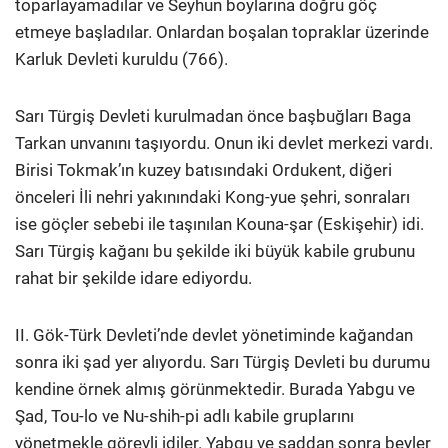
toparlayamadılar ve Seyhun boylarına doğru göç
etmeye başladılar. Onlardan boşalan topraklar üzerinde
Karluk Devleti kuruldu (766).
Sarı Türgiş Devleti kurulmadan önce başbuğları Baga
Tarkan unvanını taşıyordu. Onun iki devlet merkezi vardı.
Birisi Tokmak’ın kuzey batısındaki Ordukent, diğeri
önceleri İli nehri yakınındaki Kong-yue şehri, sonraları
ise göçler sebebi ile taşınılan Kouna-şar (Eskişehir) idi.
Sarı Türgiş kağanı bu şekilde iki büyük kabile grubunu
rahat bir şekilde idare ediyordu.
II. Gök-Türk Devleti’nde devlet yönetiminde kağandan
sonra iki şad yer alıyordu. Sarı Türgiş Devleti bu durumu
kendine örnek almış görünmektedir. Burada Yabgu ve
Şad, Tou-lo ve Nu-shih-pi adlı kabile gruplarını
yönetmekle görevli idiler. Yabgu ve şaddan sonra beyler