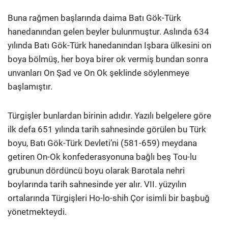
Buna rağmen başlarında daima Batı Gök-Türk
hanedanından gelen beyler bulunmuştur. Aslında 634
yılında Batı Gök-Türk hanedanından Işbara ülkesini on
boya bölmüş, her boya birer ok vermiş bundan sonra
unvanları On Şad ve On Ok şeklinde söylenmeye
başlamıştır.
Türgişler bunlardan birinin adıdır. Yazılı belgelere göre
ilk defa 651 yılında tarih sahnesinde görülen bu Türk
boyu, Batı Gök-Türk Devleti’ni (581-659) meydana
getiren On-Ok konfederasyonuna bağlı beş Tou-lu
grubunun dördüncü boyu olarak Barotala nehri
boylarında tarih sahnesinde yer alır. VII. yüzyılın
ortalarında Türgişleri Ho-lo-shih Çor isimli bir başbuğ
yönetmekteydi.