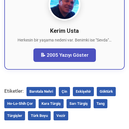
Kerim Usta
Herkesin bir yaşama nedeni var. Benimki ise "Sevda"…
📝 2005 Yazıyı Göster
Etiketler:
Barotala Nehri
Çin
Eskişehir
Göktürk
Ho-Lo-Shih Çor
Kara Türgiş
Sarı Türgiş
Tang
Türgişler
Türk Boyu
Vezir