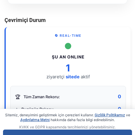
Çevrimiçi Durum
🔄 REAL-TIME
●
ŞU AN ONLINE
1
ziyaretçi
sitede
aktif
0
🏆
Tüm Zaman Rekoru:
0
⭐
Bugünün Rekoru:
Sitemiz, deneyimini geliştirmek için çerezleri kullanır.
ve
Gizlilik Politikamız
hakkında daha fazla bilgi edinebilirsin.
Aydınlatma Metni
KVKK ve GDPR kapsamında tercihlerinizi yönetebilirsiniz.
Live Online Counter
• by KerimUsta