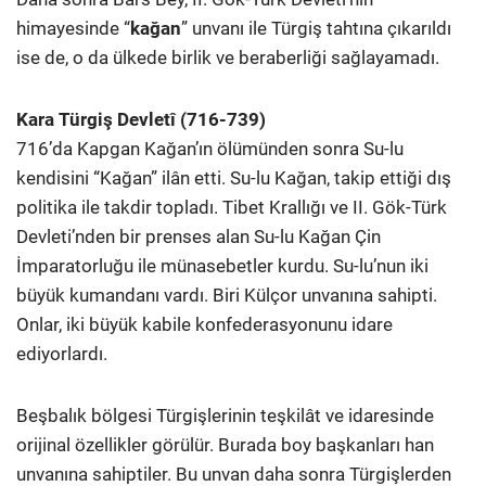
himayesinde “
kağan
” unvanı ile Türgiş tahtına çıkarıldı
ise de, o da ülkede birlik ve beraberliği sağlayamadı.
Kara Türgiş Devletî (716-739)
716’da Kapgan Kağan’ın ölümünden sonra Su-lu
kendisini “Kağan” ilân etti. Su-lu Kağan, takip ettiği dış
politika ile takdir topladı. Tibet Krallığı ve II. Gök-Türk
Devleti’nden bir prenses alan Su-lu Kağan Çin
İmparatorluğu ile münasebetler kurdu. Su-lu’nun iki
büyük kumandanı vardı. Biri Külçor unvanına sahipti.
Onlar, iki büyük kabile konfederasyonunu idare
ediyorlardı.
Beşbalık bölgesi Türgişlerinin teşkilât ve idaresinde
orijinal özellikler görülür. Burada boy başkanları han
unvanına sahiptiler. Bu unvan daha sonra Türgişlerden