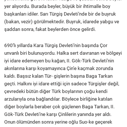
yer alıyordu. Burada beyler, büyük bir ihtimalle boy
başkanları idiler. Sarı Türgiş Devleti’nde bir de buyruk
(bakan, vezir) görülmektedir. Buyruk, idarede yabgu ve
şaddan sonra, fakat beylerden önce gelirdi.
690’lı yıllarda Kara Türgiş Devleti’nin başında Çor
unvanlı biri bulunuyordu. Halka sert davranan ve bölgeyi
iyi idare edemeyen bu kağan, II. Gök-Türk Devleti’nin
akınlarına karşı koyamayınca Çin’e kaçmak zorunda
kaldı. Başsız kalan Tür- gişlerin başına Baga Tarkan
geçti. Halkını iyi idare ettiği için sadece Türgişler değil,
çevredeki bütün diğer Türk boylarının çoğu kendi
arzularıyla ona bağlandılar. Böylece birliğine katılan
diğer boylarla beraber çok güçlenen Baga Tarkan, II.
Gök-Türk Devleti’ne karşı Çinlilerin yanında yer aldı.
Onun ölümünden sonra yerine oğlu Suo-ke geçerek