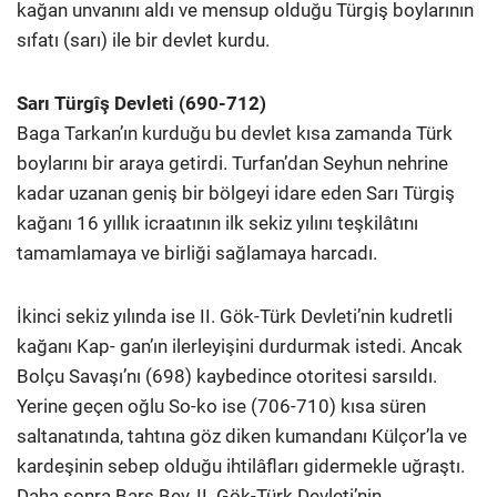
kağan unvanını aldı ve mensup olduğu Türgiş boylarının
sıfatı (sarı) ile bir devlet kurdu.
Sarı Türgîş Devleti (690-712)
Baga Tarkan’ın kurduğu bu devlet kısa zamanda Türk
boylarını bir araya getirdi. Turfan’dan Seyhun nehrine
kadar uzanan geniş bir bölgeyi idare eden Sarı Türgiş
kağanı 16 yıllık icraatının ilk sekiz yılını teşkilâtını
tamamlamaya ve birliği sağlamaya harcadı.
İkinci sekiz yılında ise II. Gök-Türk Devleti’nin kudretli
kağanı Kap- gan’ın ilerleyişini durdurmak istedi. Ancak
Bolçu Savaşı’nı (698) kaybedince otoritesi sarsıldı.
Yerine geçen oğlu So-ko ise (706-710) kısa süren
saltanatında, tahtına göz diken kumandanı Külçor’la ve
kardeşinin sebep olduğu ihtilâfları gidermekle uğraştı.
Daha sonra Bars Bey, II. Gök-Türk Devleti’nin