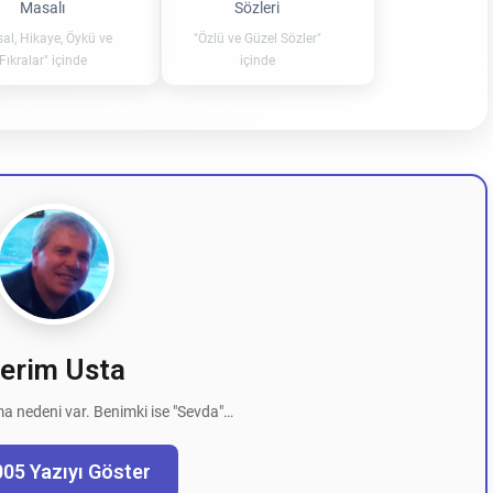
Masalı
Sözleri
al, Hikaye, Öykü ve
"Özlü ve Güzel Sözler"
Fıkralar" içinde
içinde
erim Usta
a nedeni var. Benimki ise "Sevda"…
005 Yazıyı Göster