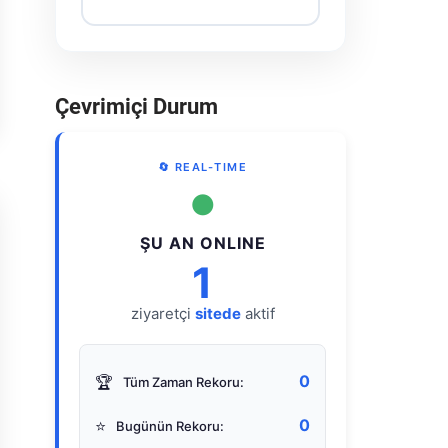
Çevrimiçi Durum
🔄 REAL-TIME
●
ŞU AN ONLINE
1
ziyaretçi
sitede
aktif
0
🏆
Tüm Zaman Rekoru:
0
⭐
Bugünün Rekoru: