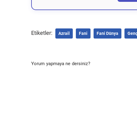
Etiketler:
Azrail
Fani
Fani Dünya
Gen
Yorum yapmaya ne dersiniz?