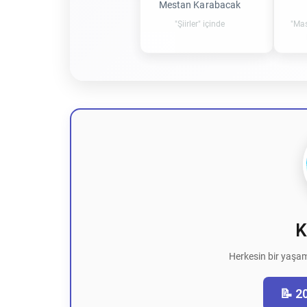
Mestan Karabacak
"Şiirler" içinde
"Mas
K
Herkesin bir yaşam
📝 2