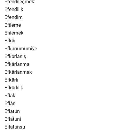
Efendileşmek
Efendilik
Efendim
Efileme
Efilemek
Efkâr
Efkârıumumiye
Efkârlanış
Efkârlanma
Efkârlanmak
Efkârlı
Efkârlılık
Eflak
Eflâni
Eflatun
Eflatuni
Eflatunsu