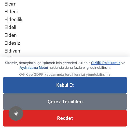
Elçim
Eldeci
Eldecilik
Eldeli
Elden
Eldesiz
Eldivan
Eldiven
Sitemiz, deneyimini geliştirmek için çerezleri kullanır.
ve
Gizlilik Politikamız
Eldivenli
hakkında daha fazla bilgi edinebilirsin.
Aydınlatma Metni
Eldivensiz
KVKK ve GDPR kapsamında tercihlerinizi yönetebilirsiniz.
Elebaşı
Kabul Et
Elebaşılık
Eleğimsağma
Çerez Tercihleri
Eleji
Elekçi
☀️
Reddet
Elekçilik
Elekleme