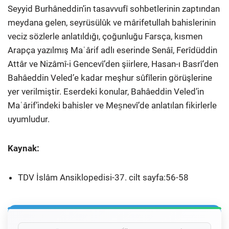
Seyyid Burhâneddin’in tasavvufî sohbetlerinin zaptından
meydana gelen, seyrüsülûk ve mârifetullah bahislerinin
veciz sözlerle anlatıldığı, çoğunluğu Farsça, kısmen
Arapça yazılmış Maʿârif adlı eserinde Senâî, Ferîdüddin
Attâr ve Nizâmî-i Gencevî’den şiirlere, Hasan-ı Basrî’den
Bahâeddin Veled’e kadar meşhur sûfîlerin görüşlerine
yer verilmiştir. Eserdeki konular, Bahâeddin Veled’in
Maʿârif’indeki bahisler ve Mes̱nevî’de anlatılan fikirlerle
uyumludur.
Kaynak:
TDV İslâm Ansiklopedisi-37. cilt sayfa:56-58