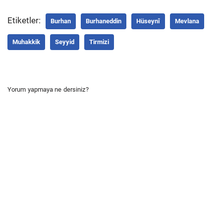
Etiketler:
Burhan
Burhaneddin
Hüseynî
Mevlana
Muhakkik
Seyyid
Tirmizi
Yorum yapmaya ne dersiniz?