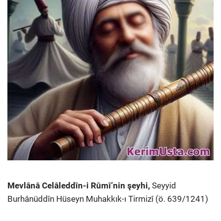
Mevlânâ Celâleddîn-i Rûmî’nin şeyhi,
Seyyid
Burhânüddîn Hüseyn Muhakkık-ı Tirmizî (ö. 639/1241)