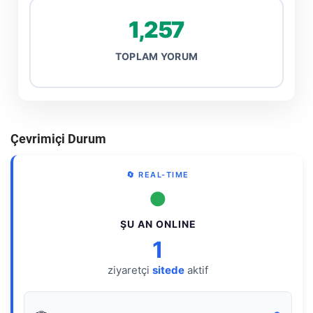
1,257
TOPLAM YORUM
Çevrimiçi Durum
🔄 REAL-TIME
●
ŞU AN ONLINE
1
ziyaretçi
sitede
aktif