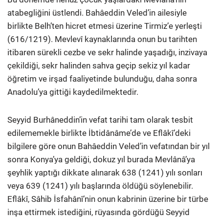
atabegliğini üstlendi. Bahâeddin Veled’in ailesiyle
birlikte Belh’ten hicret etmesi üzerine Tirmiz’e yerleşti
(616/1219). Mevlevî kaynaklarında onun bu tarihten
itibaren sürekli cezbe ve sekr halinde yaşadığı, inzivaya
çekildiği, sekr halinden sahva geçip sekiz yıl kadar
öğretim ve irşad faaliyetinde bulunduğu, daha sonra
Anadolu’ya gittiği kaydedilmektedir.
Seyyid Burhâneddin’in vefat tarihi tam olarak tesbit
edilememekle birlikte İbtidânâme’de ve Eflâkî’deki
bilgilere göre onun Bahâeddin Veled’in vefatından bir yıl
sonra Konya’ya geldiği, dokuz yıl burada Mevlânâ’ya
şeyhlik yaptığı dikkate alınarak 638 (1241) yılı sonları
veya 639 (1241) yılı başlarında öldüğü söylenebilir.
Eflâkî, Sâhib İsfahânî’nin onun kabrinin üzerine bir türbe
inşa ettirmek istediğini, rüyasında gördüğü Seyyid