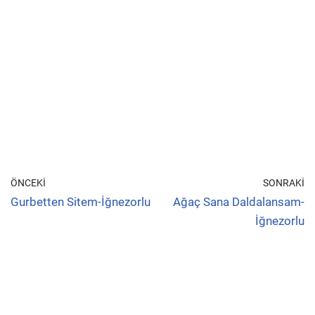
ÖNCEKI
SONRAKI
Gurbetten Sitem-İğnezorlu
Ağaç Sana Daldalansam-
İğnezorlu