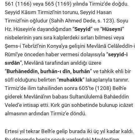
561 (1166) veya 565 (1169) yılında Tirmiz’de doğdu.
Seyyid Kāsım Tirmizî’nin torunu, Seyyid Hasan
Tirmizî’nin oğludur (Sahih Ahmed Dede, s. 123). Soyu
Hz. Hüseyin’e dayandığından “
Seyyid
” ve “
Hüseynî
”
nisbelerinin yanı sıra kalplerdeki sırları bilmesi veya
Şems-i Tebrîzî’nin Konya’ya gelişini Mevlânâ Celâleddîn-i
Rûmî’ye önceden haber vermesi dolayısıyla “
seyyid-i
sırdân
”, Mevlânâ tarafından anıldığı üzere
“
Burhâneddin, burhân-ı dîn, burhân
” ve tahkik ehli bir
sûfî olduğunu belirten “
muhakkik
” lakaplarıyla tanınır.
Tirmiz’de ilim tahsilinden sonra 605’te (1208) Belh’e
giderek Mevlânâ’nın babası Sultanülulemâ Bahâeddin
Veled’e intisap etti. Kırk gün sohbetinde bulunup icâzet
almasının ardından Tirmiz’e döndü.
Ertesi yıl tekrar Belh’e gelip burada iki üç yıl kadar kaldı.
Bu dönemde henüz çocuk yaşlardaki Mevlânâ’nın