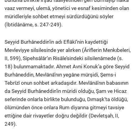
bununla birlikte irşad faaliyetinden geri durmayıp halka
vaaz vermeyi, ulemâ, yönetici ve esnaf kesiminden olan
müridleriyle sohbet etmeyi sürdürdüğünü söyler
(İbtidânâme, s. 247-249).
Seyyid Burhâneddin’in adı Eflâkî’nin kaydettiği
Mevleviyye silsilesinde yer alırken (Âriflerin Menkıbeleri,
II, 599), Sipehsâlâr’ın Risâle’sindeki silsilenâmede (s.
18) bulunmamaktadır. Ahmet Avni Konuk’a göre Seyyid
Burhâneddin, Mevlânâ’nın yegâne mürşidi, Şems-i
Tebrîzî onun sohbet arkadaşıdır. Mevlânâ’nın babasının
da Seyyid Burhâneddin’in müridi olduğu, Şam ve Hicaz
seferinde onlarla birlikte bulunduğu, Dımaşk’ta öldüğü,
ölümünden önce onlara Rum diyarına gitmeyi tavsiye
ettiğine dair rivayetler doğru değildir (Devletşah, II,
249).