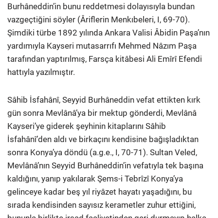
Burhâneddin’in bunu reddetmesi dolayısıyla bundan
vazgeçtiğini söyler (Âriflerin Menkıbeleri, I, 69-70).
Şimdiki türbe 1892 yılında Ankara Valisi Âbidin Paşa’nın
yardımıyla Kayseri mutasarrıfı Mehmed Nâzım Paşa
tarafından yaptırılmış, Farsça kitâbesi Ali Emîrî Efendi
hattıyla yazılmıştır.
Sâhib İsfahânî, Seyyid Burhâneddin vefat ettikten kırk
gün sonra Mevlânâ’ya bir mektup gönderdi, Mevlânâ
Kayseri’ye giderek şeyhinin kitaplarını Sâhib
İsfahânî’den aldı ve birkaçını kendisine bağışladıktan
sonra Konya’ya döndü (a.g.e., I, 70-71). Sultan Veled,
Mevlânâ’nın Seyyid Burhâneddin’in vefatıyla tek başına
kaldığını, yanıp yakılarak Şems-i Tebrîzî Konya’ya
gelinceye kadar beş yıl riyâzet hayatı yaşadığını, bu
sırada kendisinden sayısız kerametler zuhur ettiğini,