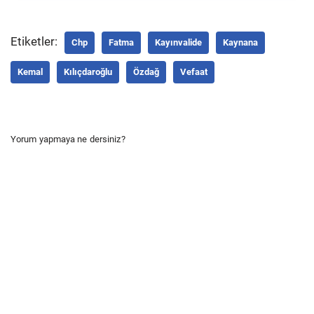
Etiketler:
Chp
Fatma
Kayınvalide
Kaynana
Kemal
Kılıçdaroğlu
Özdağ
Vefaat
Yorum yapmaya ne dersiniz?