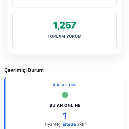
1,257
TOPLAM YORUM
Çevrimiçi Durum
🔄 REAL-TIME
●
ŞU AN ONLINE
1
ziyaretçi
sitede
aktif