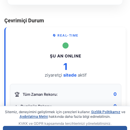
Çevrimiçi Durum
🔄 REAL-TIME
●
ŞU AN ONLINE
1
ziyaretçi
sitede
aktif
0
🏆
Tüm Zaman Rekoru:
0
⭐
Bugünün Rekoru:
Sitemiz, deneyimini geliştirmek için çerezleri kullanır.
ve
Gizlilik Politikamız
hakkında daha fazla bilgi edinebilirsin.
Aydınlatma Metni
KVKK ve GDPR kapsamında tercihlerinizi yönetebilirsiniz.
Live Online Counter
• by KerimUsta