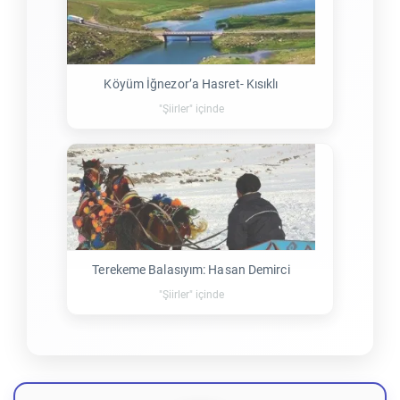
Köyüm İğnezor’a Hasret- Kısıklı
"Şiirler" içinde
Terekeme Balasıyım: Hasan Demirci
"Şiirler" içinde