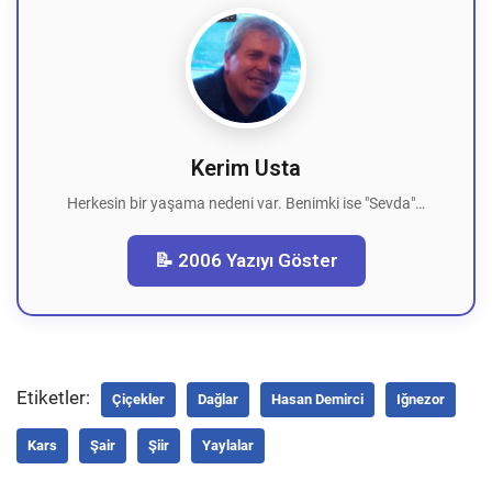
Kerim Usta
Herkesin bir yaşama nedeni var. Benimki ise "Sevda"…
📝 2006 Yazıyı Göster
Etiketler:
Çiçekler
Dağlar
Hasan Demirci
Iğnezor
Kars
Şair
Şiir
Yaylalar