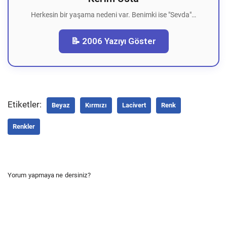
Herkesin bir yaşama nedeni var. Benimki ise "Sevda"…
📝 2006 Yazıyı Göster
Etiketler:
Beyaz
Kırmızı
Lacivert
Renk
Renkler
Yorum yapmaya ne dersiniz?