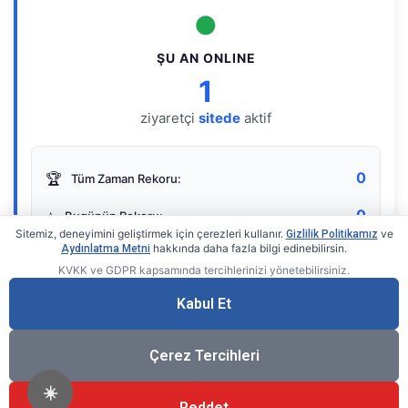
●
ŞU AN ONLINE
1
ziyaretçi
sitede
aktif
0
🏆
Tüm Zaman Rekoru:
0
⭐
Bugünün Rekoru:
Sitemiz, deneyimini geliştirmek için çerezleri kullanır.
ve
Gizlilik Politikamız
hakkında daha fazla bilgi edinebilirsin.
Aydınlatma Metni
KVKK ve GDPR kapsamında tercihlerinizi yönetebilirsiniz.
Live Online Counter
• by KerimUsta
Gerçek zamanlı sayaç
Kabul Et
Çerez Tercihleri
☀️
Reddet