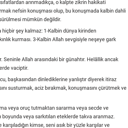
 sıfatlardan arınmadıkça, o kalpte zikrin hakikati
urmak nefsin konuşması olup, bu konuşmada kalbin dahli
 sürülmesi mümkün değildir.
 hiçbir şey kalmaz: 1-Kalbin dünya kirinden
akınlık kurması. 3-Kalbin Allah sevgisiyle neşeye gark
r. Seninle Allah arasındaki bir günahtır. Helâllik ancak
erde vaciptir.
, başkasından dinlediklerine yanlıştır diyerek itiraz
sını susturmak, aciz bırakmak, konuşmasını çürütmek ve
akma veya oruç tutmaktan sararma veya secde ve
en boyunda veya sarkıtılan eteklerde takva aranmaz.
e karşıladığın kimse, seni asık bir yüzle karşılar ve