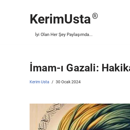
KerimUsta
İçeriğe
geç
İyi Olan Her Şey Paylaşımda...
İmam-ı Gazali: Hakika
Kerim Usta
30 Ocak 2024