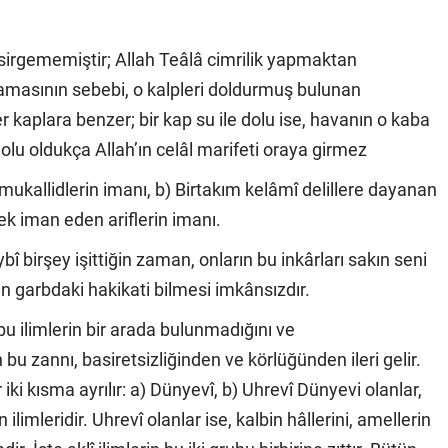
esirgememiştir; Allah Teâlâ cimrilik yapmaktan
mamasının sebebi, o kalpleri doldurmuş bulunan
er kaplara benzer; bir kap su ile dolu ise, havanın o kaba
olu oldukça Allah’ın celâl marifeti oraya girmez
mukallidlerin imanı, b) Birtakım kelâmî delillere dayanan
ek iman eden ariflerin imanı.
ybî birşey işittiğin zaman, onların bu inkârları sakın seni
ın garbdaki hakikati bilmesi imkânsızdır.
e bu ilimlerin bir arada bulunmadığını ve
 zannı, basiretsizliğinden ve körlüğünden ileri gelir.
er iki kısma ayrılır: a) Dünyevî, b) Uhrevî Dünyevi olanlar,
limleridir. Uhrevî olanlar ise, kalbin hâllerini, amellerin