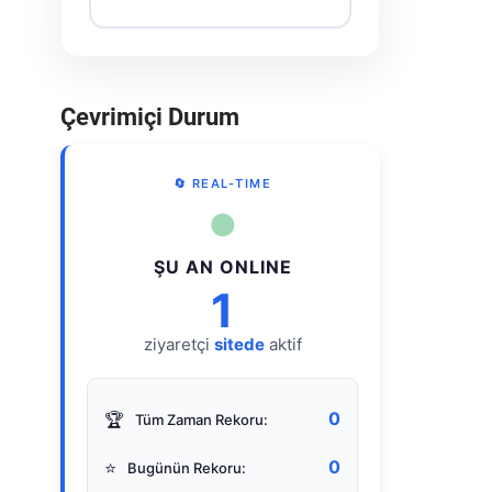
Çevrimiçi Durum
🔄 REAL-TIME
●
ŞU AN ONLINE
1
ziyaretçi
sitede
aktif
0
🏆
Tüm Zaman Rekoru:
0
⭐
Bugünün Rekoru: