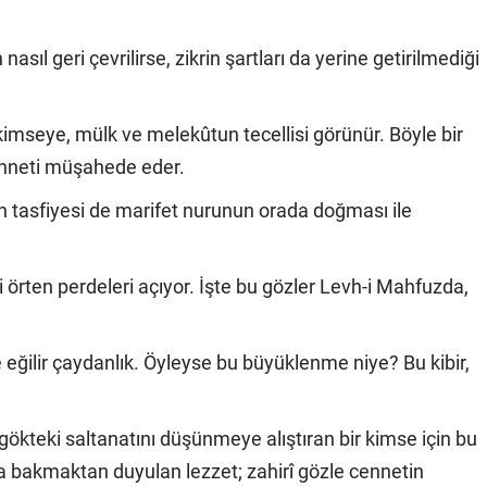
asıl geri çevrilirse, zikrin şartları da yerine getirilmediği
kimseye, mülk ve melekûtun tecellisi görünür. Böyle bir
cenneti müşahede eder.
bin tasfiyesi de marifet nurunun orada doğması ile
ini örten perdeleri açıyor. İşte bu gözler Levh-i Mahfuzda,
 eğilir çaydanlık. Öyleyse bu büyüklenme niye? Bu kibir,
 gökteki saltanatını düşünmeye alıştıran bir kimse için bu
a bakmaktan duyulan lezzet; zahirî gözle cennetin