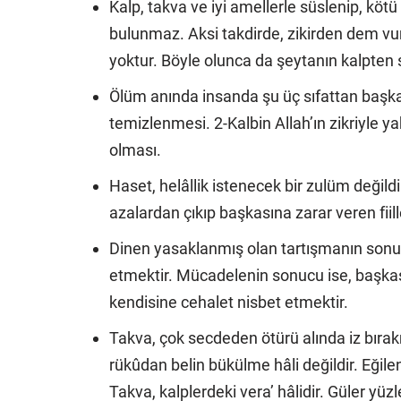
Kalp, takva ve iyi amellerle süslenip, kötü
bulunmaz. Aksi takdirde, zikirden dem v
yoktur. Böyle olunca da şeytanın kalpten
Ölüm anında insanda şu üç sıfattan başka
temizlenmesi. 2-Kalbin Allah’ın zikriyle y
olması.
Haset, helâllik istenecek bir zulüm değildi
azalardan çıkıp başkasına zarar veren fiill
Dinen yasaklanmış olan tartışmanın sonucu
etmektir. Mücadelenin sonucu ise, başka
kendisine cehalet nisbet etmektir.
Takva, çok secdeden ötürü alında iz bır
rükûdan belin bükülme hâli değildir. Eğil
Takva, kalplerdeki vera’ hâlidir. Güler yüzl