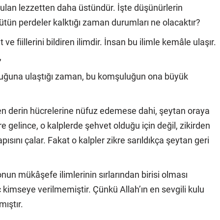
lan lezzetten daha üstündür. İşte düşünürlerin
ütün perdeler kalktığı zaman durumları ne olacaktır?
t ve fiillerini bildiren ilimdir. İnsan bu ilimle kemâle ulaşır.
,
şuluğuna ulaştığı zaman, bu komşuluğun ona büyük
 en derin hücrelerine nüfuz edemese dahi, şeytan oraya
re gelince, o kalplerde şehvet olduğu için değil, zikirden
pısını çalar. Fakat o kalpler zikre sarıldıkça şeytan geri
nun mükâşefe ilimlerinin sırlarından birisi olması
ç kimseye verilmemiştir. Çünkü Allah’ın en sevgili kulu
mıştır.