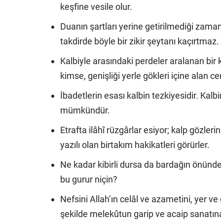
keşfine vesile olur.
Duanın şartları yerine getirilmediği zaman n
takdirde böyle bir zikir şeytanı kaçırtmaz.
Kalbiyle arasındaki perdeler aralanan bir 
kimse, genişliği yerle gökleri içine alan 
İbadetlerin esası kalbin tezkiyesidir. Kal
mümkündür.
Etrafta ilâhî rüzgârlar esiyor; kalp gözler
yazılı olan birtakım hakikatleri görürler.
Ne kadar kibirli dursa da bardağın önünde
bu gurur niçin?
Nefsini Allah’ın celâl ve azametini, yer ve
şekilde melekûtun garip ve acaip sanatın