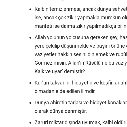
Kalbin temizlenmesi, ancak dünya şehvet
ise, ancak çok zikir yapmakla mümkün olur. 
marifeti ise daima zikir yapılmadıkça bil
Allah yolunun yolcusuna gereken şey, hassa
yere çekilip düşünmekle ve başını önüne 
vaziyetler hakkın sesini dinlemek ve rubû
Görmez misin, Allah’ın Râsûlü’ne bu vaziy
Kalk ve uyar’ demiştir?
Kur’an takvanın, hidayetin ve keşfin ana
olmadan elde edilen ilimdir
Dünya ahiretin tarlası ve hidayet konaklar
olarak dünya denmiştir.
Zaruri miktar dışında uyumak, kalbi öldür