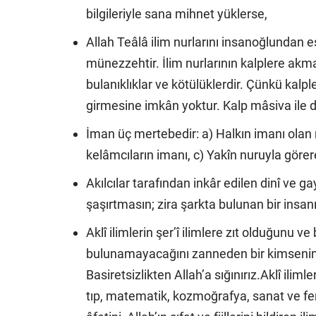
bilgileriyle sana mihnet yüklerse,
Allah Teâlâ ilim nurlarını insanoğlundan 
münezzehtir. İlim nurlarının kalplere ak
bulanıklıklar ve kötülüklerdir. Çünkü kalpl
girmesine imkân yoktur. Kalp mâsiva ile d
İman üç mertebedir: a) Halkın imanı olan 
kelâmcıların imanı, c) Yakîn nuruyla görer
Akılcılar tarafından inkâr edilen dinî ve ga
şaşırtmasın; zira şarkta bulunan bir insan
Aklî ilimlerin şer’î ilimlere zıt olduğunu v
bulunamayacağını zanneden bir kimsenin bu
Basiretsizlikten Allah’a sığınırız.Aklî iliml
tıp, matematik, kozmoğrafya, sanat ve fen i