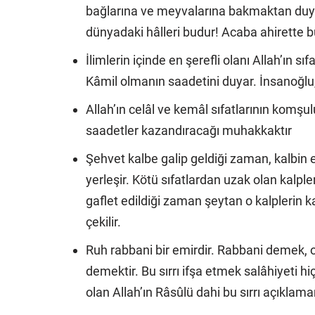
bağlarına ve meyvalarına bakmaktan duyu
dünyadaki hâlleri budur! Acaba ahirette b
İlimlerin içinde en şerefli olanı Allah’ın sıfa
Kâmil olmanın saadetini duyar. İnsanoğlu
Allah’ın celâl ve kemâl sıfatlarının kom
saadetler kazandıracağı muhakkaktır
Şehvet kalbe galip geldiği zaman, kalbin
yerleşir. Kötü sıfatlardan uzak olan kalple
gaflet edildiği zaman şeytan o kalplerin ka
çekilir.
Ruh rabbani bir emirdir. Rabbani demek, o
demektir. Bu sırrı ifşa etmek salâhiyeti hi
olan Allah’ın Râsûlü dahi bu sırrı açıklama