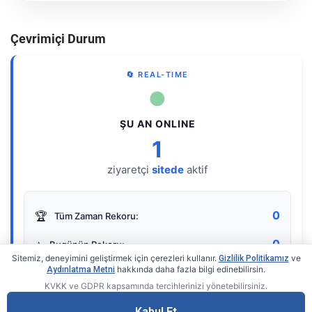
Çevrimiçi Durum
🔄 REAL-TIME
●
ŞU AN ONLINE
1
ziyaretçi
sitede
aktif
0
🏆
Tüm Zaman Rekoru:
0
⭐
Bugünün Rekoru:
Sitemiz, deneyimini geliştirmek için çerezleri kullanır.
ve
Gizlilik Politikamız
hakkında daha fazla bilgi edinebilirsin.
Aydınlatma Metni
KVKK ve GDPR kapsamında tercihlerinizi yönetebilirsiniz.
Live Online Counter
• by KerimUsta
Gerçek zamanlı sayaç
Kabul Et