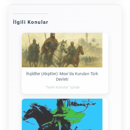
İlgili Konular
İhşîdîler (Akşitler): Mısır’da Kurulan Türk
Devleti
"Tarihi Konular" içinde