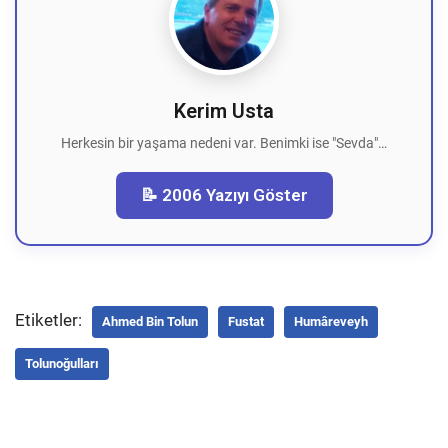
Kerim Usta
Herkesin bir yaşama nedeni var. Benimki ise "Sevda"…
📝 2006 Yazıyı Göster
Etiketler:
Ahmed Bin Tolun
Fustat
Humâreveyh
Tolunoğulları