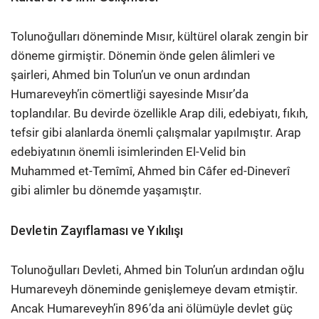
Tolunoğulları döneminde Mısır, kültürel olarak zengin bir
döneme girmiştir. Dönemin önde gelen âlimleri ve
şairleri, Ahmed bin Tolun’un ve onun ardından
Humareveyh’in cömertliği sayesinde Mısır’da
toplandılar. Bu devirde özellikle Arap dili, edebiyatı, fıkıh,
tefsir gibi alanlarda önemli çalışmalar yapılmıştır. Arap
edebiyatının önemli isimlerinden El-Velid bin
Muhammed et-Temîmî, Ahmed bin Câfer ed-Dineverî
gibi alimler bu dönemde yaşamıştır.
Devletin Zayıflaması ve Yıkılışı
Tolunoğulları Devleti, Ahmed bin Tolun’un ardından oğlu
Humareveyh döneminde genişlemeye devam etmiştir.
Ancak Humareveyh’in 896’da ani ölümüyle devlet güç