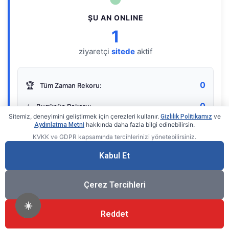
ŞU AN ONLINE
1
ziyaretçi
sitede
aktif
0
🏆
Tüm Zaman Rekoru:
0
⭐
Bugünün Rekoru:
Sitemiz, deneyimini geliştirmek için çerezleri kullanır.
ve
Gizlilik Politikamız
hakkında daha fazla bilgi edinebilirsin.
Aydınlatma Metni
KVKK ve GDPR kapsamında tercihlerinizi yönetebilirsiniz.
Live Online Counter
• by KerimUsta
Gerçek zamanlı sayaç
Kabul Et
Çerez Tercihleri
☀️
Reddet
®
© 2026 KerimUsta
Tüm Hakları Saklıdır.