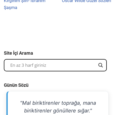
Kırgınım Şiiri- İbrahim
Oscar Wilde Güzel Sözleri
Şaşma
Site İçi Arama
Günün Sözü
"Mal biriktirenler toprağa, mana
biriktirenler gönüllere sığar."