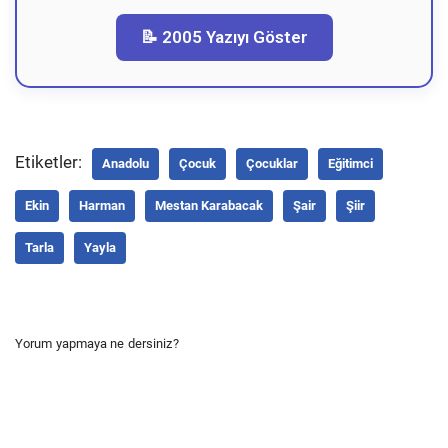
📝 2005 Yazıyı Göster
Etiketler:
Anadolu
Çocuk
Çocuklar
Eğitimci
Ekin
Harman
Mestan Karabacak
Şair
Şiir
Tarla
Yayla
Yorum yapmaya ne dersiniz?