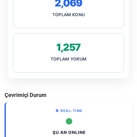
2,069
TOPLAM KONU
1,257
TOPLAM YORUM
Çevrimiçi Durum
🔄 REAL-TIME
●
ŞU AN ONLINE