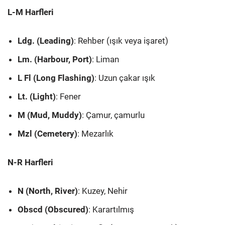
L-M Harfleri
Ldg. (Leading)
: Rehber (ışık veya işaret)
Lm. (Harbour, Port)
: Liman
L Fl (Long Flashing)
: Uzun çakar ışık
Lt. (Light)
: Fener
M (Mud, Muddy)
: Çamur, çamurlu
Mzl (Cemetery)
: Mezarlık
N-R Harfleri
N (North, River)
: Kuzey, Nehir
Obscd (Obscured)
: Karartılmış