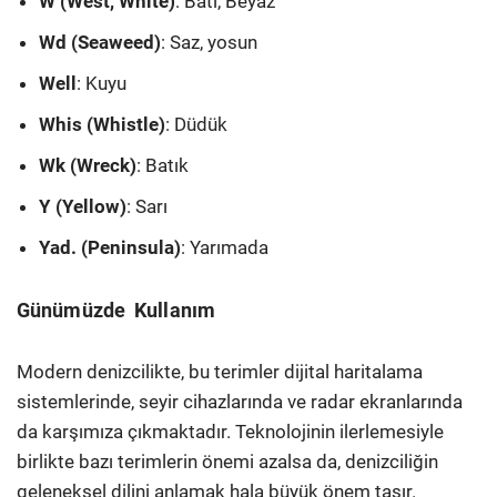
W (West, White)
: Batı, Beyaz
Wd (Seaweed)
: Saz, yosun
Well
: Kuyu
Whis (Whistle)
: Düdük
Wk (Wreck)
: Batık
Y (Yellow)
: Sarı
Yad. (Peninsula)
: Yarımada
Günümüzde Kullanım
Modern denizcilikte, bu terimler dijital haritalama
sistemlerinde, seyir cihazlarında ve radar ekranlarında
da karşımıza çıkmaktadır. Teknolojinin ilerlemesiyle
birlikte bazı terimlerin önemi azalsa da, denizciliğin
geleneksel dilini anlamak hala büyük önem taşır.