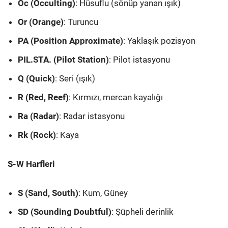
Oc (Occulting)
: Hüsuflu (sönüp yanan ışık)
Or (Orange)
: Turuncu
PA (Position Approximate)
: Yaklaşık pozisyon
PIL.STA. (Pilot Station)
: Pilot istasyonu
Q (Quick)
: Seri (ışık)
R (Red, Reef)
: Kırmızı, mercan kayalığı
Ra (Radar)
: Radar istasyonu
Rk (Rock)
: Kaya
S-W Harfleri
S (Sand, South)
: Kum, Güney
SD (Sounding Doubtful)
: Şüpheli derinlik