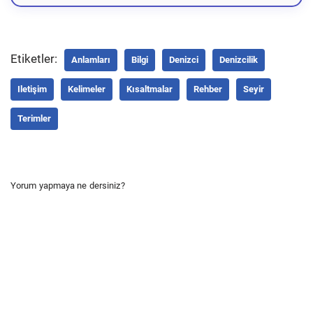
Etiketler:
Anlamları
Bilgi
Denizci
Denizcilik
Iletişim
Kelimeler
Kısaltmalar
Rehber
Seyir
Terimler
Yorum yapmaya ne dersiniz?