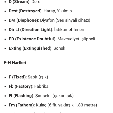
D (Stream)
: Dere
Dest (Destroyed)
: Harap, Yıkılmış
D/a (Diaphone)
: Diyafon (Ses sinyali cihazı)
Dir Lt (Direction Light)
: İstikamet feneri
ED (Existence Doubtful)
: Mevcudiyeti şüpheli
Exting (Extinguished)
: Sönük
F-H Harfleri
F (Fixed)
: Sabit (ışık)
Fb (Factory)
: Fabrika
Fl (Flashing)
: Şimşekli (çakar ışık)
Fm (Fathom)
: Kulaç (6 fit, yaklaşık 1.83 metre)