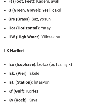
Ft (Foot, Feet)
: Kadem, ayak
G (Green, Gravel)
: Yeşil, çakıl
Grs (Grass)
: Saz, yosun
Hor (Horizontal)
: Yatay
HW (High Water)
: Yüksek su
I-K Harfleri
Iso (Isophase)
: İzofaz (eş fazlı ışık)
Isk. (Pier)
: İskele
Ist. (Station)
: İstasyon
Kf (Gulf)
: Körfez
Ky (Rock)
: Kaya