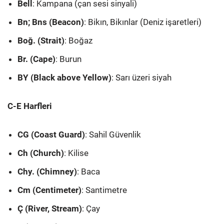
Bell
: Kampana (çan sesi sinyali)
Bn; Bns (Beacon)
: Bikın, Bikınlar (Deniz işaretleri)
Boğ. (Strait)
: Boğaz
Br. (Cape)
: Burun
BY (Black above Yellow)
: Sarı üzeri siyah
C-E Harfleri
CG (Coast Guard)
: Sahil Güvenlik
Ch (Church)
: Kilise
Chy. (Chimney)
: Baca
Cm (Centimeter)
: Santimetre
Ç (River, Stream)
: Çay