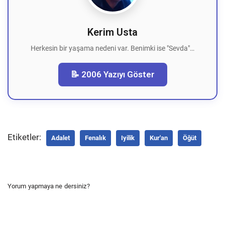
Kerim Usta
Herkesin bir yaşama nedeni var. Benimki ise "Sevda"…
📝 2006 Yazıyı Göster
Etiketler:
Adalet
Fenalık
Iyilik
Kur'an
Öğüt
Yorum yapmaya ne dersiniz?