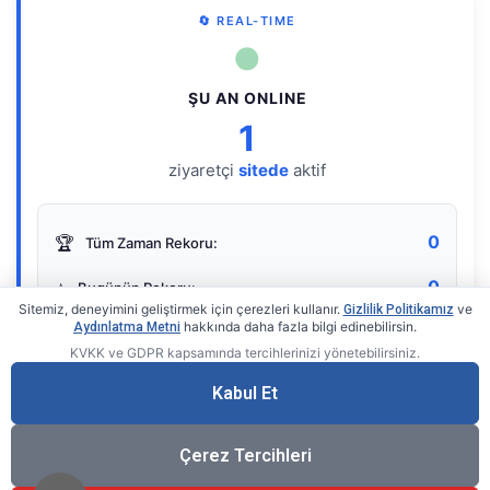
🔄 REAL-TIME
●
ŞU AN ONLINE
1
ziyaretçi
sitede
aktif
0
🏆
Tüm Zaman Rekoru:
0
⭐
Bugünün Rekoru:
Sitemiz, deneyimini geliştirmek için çerezleri kullanır.
ve
Gizlilik Politikamız
hakkında daha fazla bilgi edinebilirsin.
Aydınlatma Metni
KVKK ve GDPR kapsamında tercihlerinizi yönetebilirsiniz.
Live Online Counter
• by KerimUsta
Gerçek zamanlı sayaç
Kabul Et
Çerez Tercihleri