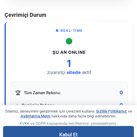
Çevrimiçi Durum
🔄 REAL-TIME
●
ŞU AN ONLINE
1
ziyaretçi
sitede
aktif
0
🏆
Tüm Zaman Rekoru:
0
⭐
Bugünün Rekoru:
Sitemiz, deneyimini geliştirmek için çerezleri kullanır.
ve
Gizlilik Politikamız
hakkında daha fazla bilgi edinebilirsin.
Aydınlatma Metni
KVKK ve GDPR kapsamında tercihlerinizi yönetebilirsiniz.
Live Online Counter
• by KerimUsta
Gerçek zamanlı sayaç
Kabul Et