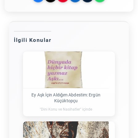
İlgili Konular
Ey Aşk İçin Aldığım Abdestim: Ergün
Küçüktopçu
"Dini Konu ve Nasihatler" içinde