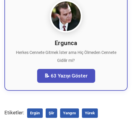
Ergunca
Herkes Cennete Gitmek İster ama Hiç Ölmeden Cennete
Gidilir mi?
📝 63 Yazıyı Göster
Etiketler:
Ergün
Şiir
Yangını
Yürek