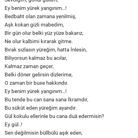
Ey benim yürek yangınım…!
Bedbaht olan zamana yenilmiş,
Aşk kokan gizli mabedim,
Bir gün olur belki yüz yüze bakarız,
Ne olur kalbimi kırarak gitme.
Bırak sızlasın yüreğim, hatta İnlesin,
Biliyorsun kalmaz bu acılar,
Kalmaz zaman geçer,
Belki döner gelirsin dizlerime,
O zaman bir buse hakkındır.
Ey benim yürek yangınım…!
Bu tende bu can sana sana İkramdır,
Bu sükût eden yüreğim ayandır.
Gül kokulu ellerinle bu cana duâ edermisin?
Ey gül..!
Sen değilmisin büllbülü aşık eden,