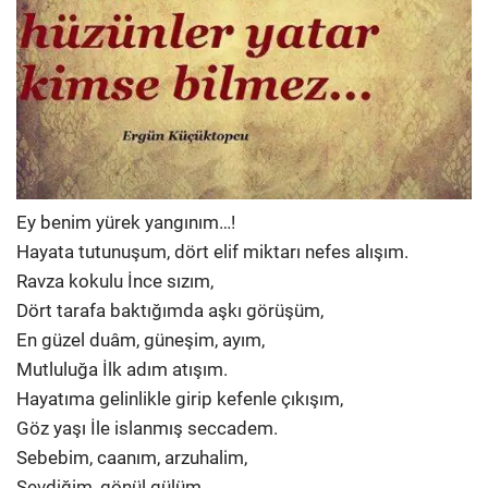
Ey benim yürek yangınım…!
Hayata tutunuşum, dört elif miktarı nefes alışım.
Ravza kokulu İnce sızım,
Dört tarafa baktığımda aşkı görüşüm,
En güzel duâm, güneşim, ayım,
Mutluluğa İlk adım atışım.
Hayatıma gelinlikle girip kefenle çıkışım,
Göz yaşı İle islanmış seccadem.
Sebebim, caanım, arzuhalim,
Sevdiğim, gönül gülüm,