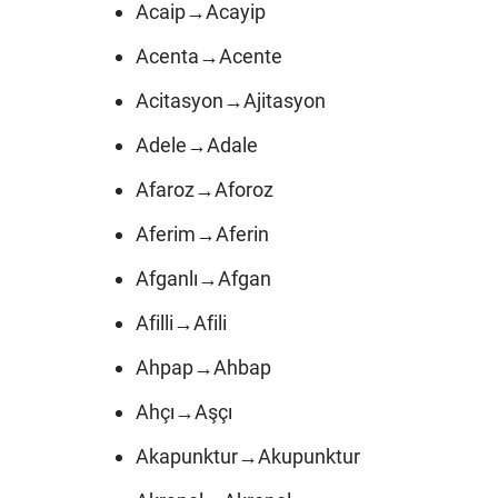
Acaip→Acayip
Acenta→Acente
Acitasyon→Ajitasyon
Adele→Adale
Afaroz→Aforoz
Aferim→Aferin
Afganlı→Afgan
Afilli→Afili
Ahpap→Ahbap
Ahçı→Aşçı
Akapunktur→Akupunktur