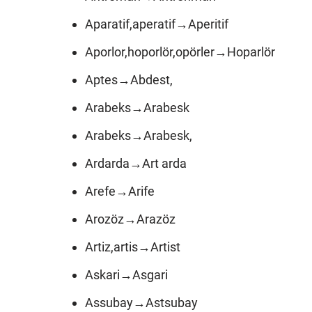
Aparatif,aperatif→Aperitif
Aporlor,hoporlör,opörler→Hoparlör
Aptes→Abdest,
Arabeks→Arabesk
Arabeks→Arabesk,
Ardarda→Art arda
Arefe→Arife
Arozöz→Arazöz
Artiz,artis→Artist
Askari→Asgari
Assubay→Astsubay