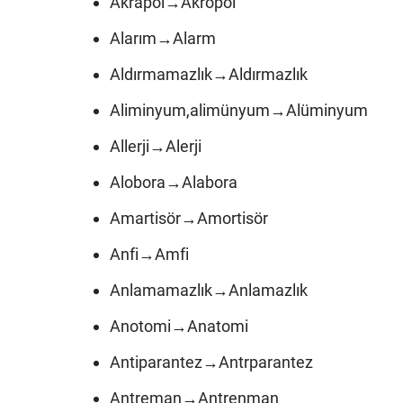
Akrapol→Akropol
Alarım→Alarm
Aldırmamazlık→Aldırmazlık
Aliminyum,alimünyum→Alüminyum
Allerji→Alerji
Alobora→Alabora
Amartisör→Amortisör
Anfi→Amfi
Anlamamazlık→Anlamazlık
Anotomi→Anatomi
Antiparantez→Antrparantez
Antreman→Antrenman