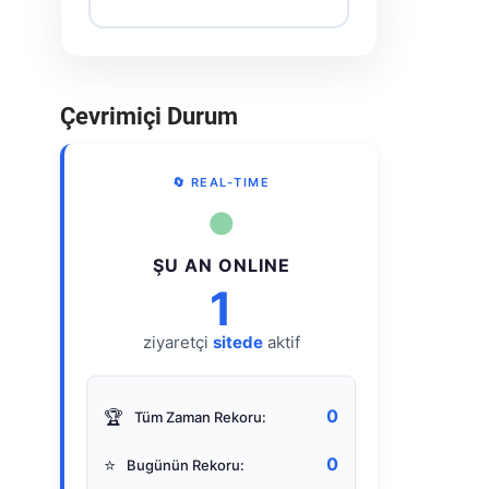
Çevrimiçi Durum
🔄 REAL-TIME
●
ŞU AN ONLINE
1
ziyaretçi
sitede
aktif
0
🏆
Tüm Zaman Rekoru:
0
⭐
Bugünün Rekoru: