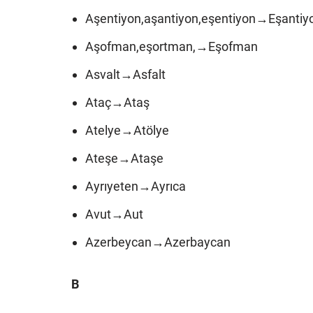
Aşentiyon,aşantiyon,eşentiyon→Eşantiy
Aşofman,eşortman,→Eşofman
Asvalt→Asfalt
Ataç→Ataş
Atelye→Atölye
Ateşe→Ataşe
Ayrıyeten→Ayrıca
Avut→Aut
Azerbeycan→Azerbaycan
B