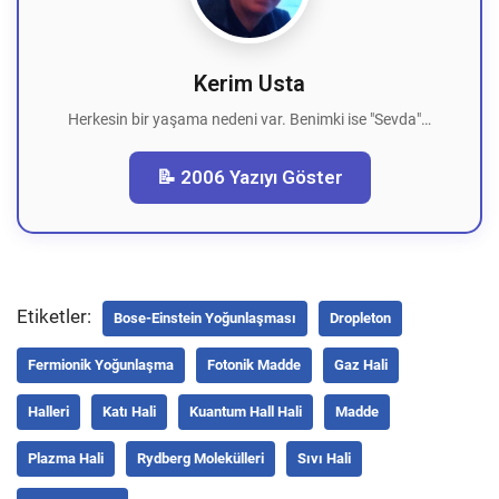
Kerim Usta
Herkesin bir yaşama nedeni var. Benimki ise "Sevda"…
📝 2006 Yazıyı Göster
Etiketler:
Bose-Einstein Yoğunlaşması
Dropleton
Fermionik Yoğunlaşma
Fotonik Madde
Gaz Hali
Halleri
Katı Hali
Kuantum Hall Hali
Madde
Plazma Hali
Rydberg Molekülleri
Sıvı Hali