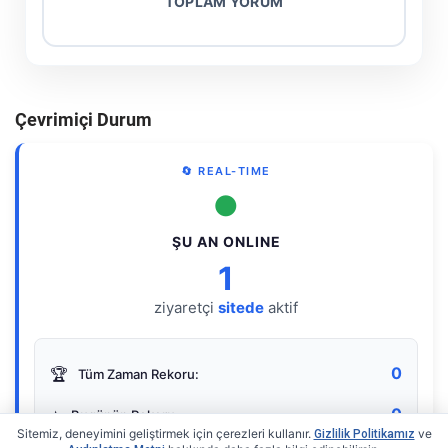
TOPLAM YORUM
Çevrimiçi Durum
🔄 REAL-TIME
●
ŞU AN ONLINE
1
ziyaretçi
sitede
aktif
0
🏆
Tüm Zaman Rekoru:
0
⭐
Bugünün Rekoru:
Sitemiz, deneyimini geliştirmek için çerezleri kullanır.
ve
Gizlilik Politikamız