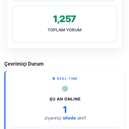
1,257
TOPLAM YORUM
Çevrimiçi Durum
🔄 REAL-TIME
●
ŞU AN ONLINE
1
ziyaretçi
sitede
aktif