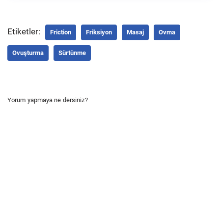
Etiketler:
Friction
Friksiyon
Masaj
Ovma
Ovuşturma
Sürtünme
Yorum yapmaya ne dersiniz?