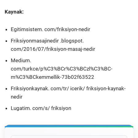
Kaynak:
Egitimsistem. com/friksiyon-nedir
Friksiyonmasajinedir .blogspot.
com/2016/07/friksiyon-masaj-nedir
Medium.
com/turkce/p%C3%BCr%C3%BCzl%C3%BC-
m%C3%BCkemmellik-73b02f63522
Friksiyonkaynak. com/tr/ icerik/ friksiyon-kaynak-
nedir
Lugatim. com/s/ friksiyon