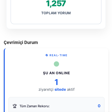
1,257
TOPLAM YORUM
Çevrimiçi Durum
🔄 REAL-TIME
●
ŞU AN ONLINE
1
ziyaretçi
sitede
aktif
0
🏆
Tüm Zaman Rekoru: