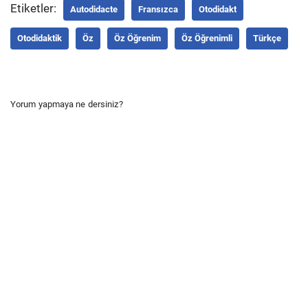
Etiketler:
Autodidacte
Fransızca
Otodidakt
Otodidaktik
Öz
Öz Öğrenim
Öz Öğrenimli
Türkçe
Yorum yapmaya ne dersiniz?