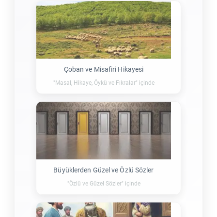
Çoban ve Misafiri Hikayesi
"Masal, Hikaye, Öykü ve Fıkralar" içinde
Büyüklerden Güzel ve Özlü Sözler
"Özlü ve Güzel Sözler" içinde