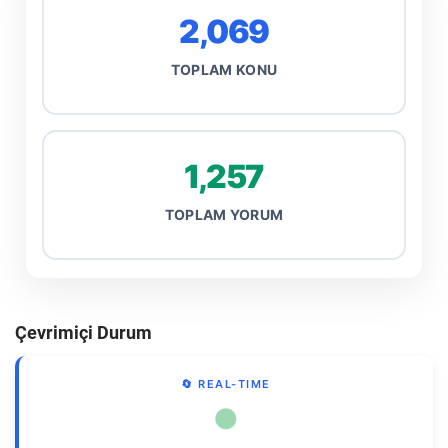
2,069
TOPLAM KONU
1,257
TOPLAM YORUM
Çevrimiçi Durum
🔄 REAL-TIME
●