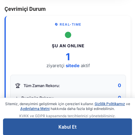
Çevrimiçi Durum
🔄 REAL-TIME
●
ŞU AN ONLINE
1
ziyaretçi
sitede
aktif
0
🏆
Tüm Zaman Rekoru:
0
⭐
Bugünün Rekoru:
Sitemiz, deneyimini geliştirmek için çerezleri kullanır.
ve
Gizlilik Politikamız
hakkında daha fazla bilgi edinebilirsin.
Aydınlatma Metni
KVKK ve GDPR kapsamında tercihlerinizi yönetebilirsiniz.
Live Online Counter
• by KerimUsta
Gerçek zamanlı sayaç
Kabul Et