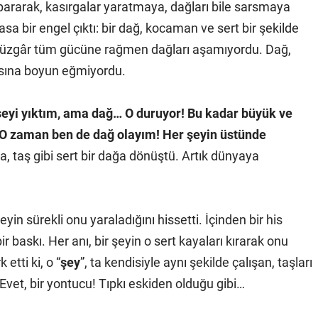
opararak, kasırgalar yaratmaya, dağları bile sarsmaya
a bir engel çıktı: bir dağ, kocaman ve sert bir şekilde
 rüzgâr tüm gücüne rağmen dağları aşamıyordu. Dağ,
kısına boyun eğmiyordu.
şeyi yıktım, ama dağ… O duruyor! Bu kadar büyük ve
 O zaman ben de dağ olayım! Her şeyin üstünde
a, taş gibi sert bir dağa dönüştü. Artık dünyaya
yin sürekli onu yaraladığını hissetti. İçinden bir his
r baskı. Her anı, bir şeyin o sert kayaları kırarak onu
etti ki, o “
şey
”, ta kendisiyle aynı şekilde çalışan, taşları
vet, bir yontucu! Tıpkı eskiden olduğu gibi…