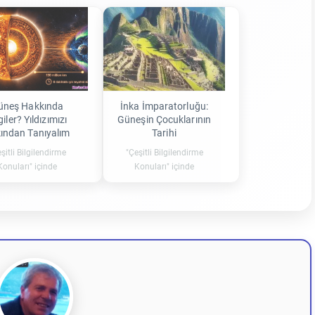
üneş Hakkında
İnka İmparatorluğu:
giler? Yıldızımızı
Güneşin Çocuklarının
ından Tanıyalım
Tarihi
şitli Bilgilendirme
"Çeşitli Bilgilendirme
Konuları" içinde
Konuları" içinde