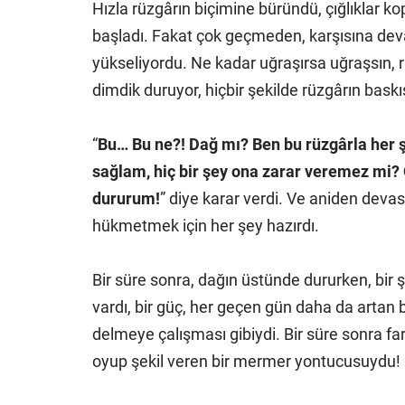
Hızla rüzgârın biçimine büründü, çığlıklar k
başladı. Fakat çok geçmeden, karşısına devas
yükseliyordu. Ne kadar uğraşırsa uğraşsın,
dimdik duruyor, hiçbir şekilde rüzgârın bas
“
Bu… Bu ne?! Dağ mı? Ben bu rüzgârla her 
sağlam, hiç bir şey ona zarar veremez mi?
dururum!
” diye karar verdi. Ve aniden devas
hükmetmek için her şey hazırdı.
Bir süre sonra, dağın üstünde dururken, bir şe
vardı, bir güç, her geçen gün daha da artan bi
delmeye çalışması gibiydi. Bir süre sonra fark 
oyup şekil veren bir mermer yontucusuydu! E