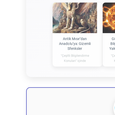
Antik Mısır’dan
G
Anadolu’ya: Gizemli
Bil
Sfenksler
Yak
"Çeşitli Bilgilendirme
"Çe
Konuları" içinde