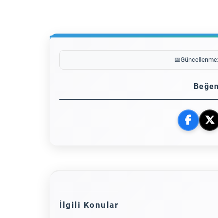
📅
Güncellenme
Beğen
İlgili Konular