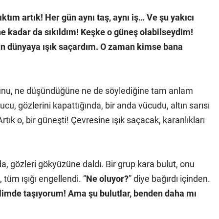
ktım artık! Her gün aynı taş, aynı iş… Ve şu yakıcı
ne kadar da sıkıldım! Keşke o güneş olabilseydim!
ün dünyaya ışık saçardım. O zaman kimse bana
ı. Bunu, ne düşündüğüne ne de söylediğine tam anlam
cu, gözlerini kapattığında, bir anda vücudu, altın sarısı
rtık o, bir güneşti! Çevresine ışık saçacak, karanlıkları
a, gözleri gökyüzüne daldı. Bir grup kara bulut, onu
 tüm ışığı engellendi. “
Ne oluyor?
” diye bağırdı içinden.
limde taşıyorum! Ama şu bulutlar, benden daha mı