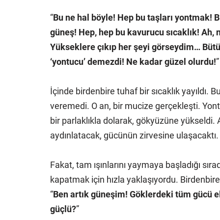
“
Bu ne hal böyle! Hep bu taşları yontmak! Bı
güneş! Hep, hep bu kavurucu sıcaklık! Ah, 
Yükseklere çıkıp her şeyi görseydim… Büt
‘yontucu’ demezdi! Ne kadar güzel olurdu!
”
İçinde birdenbire tuhaf bir sıcaklık yayıld
veremedi. O an, bir mucize gerçekleşti. Yontu
bir parlaklıkla dolarak, gökyüzüne yükseldi. A
aydınlatacak, gücünün zirvesine ulaşacaktı.
Fakat, tam ışınlarını yaymaya başladığı sırad
kapatmak için hızla yaklaşıyordu. Birdenbire,
“
Ben artık güneşim! Göklerdeki tüm gücü e
güçlü?
”