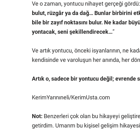
Ve o zaman, yontucu nihayet gerçeği gördü
bulut, rüzgâr ya da dağ… Bunlar birbirini et
bile bir zayıf noktasını bulur. Ne kadar büy
yontacak, seni şekillendirecek…
”
Ve artık yontucu, önceki isyanlarının, ne ka
kendisinde ve varoluşun her anında, her dö
Artık o, sadece bir yontucu değil; evrende 
KerimYarınıneli/KerimUsta.com
Not:
Benzerleri çok olan bu hikayeyi geliştir
getirdim. Umarım bu kişisel gelişim hikayesi