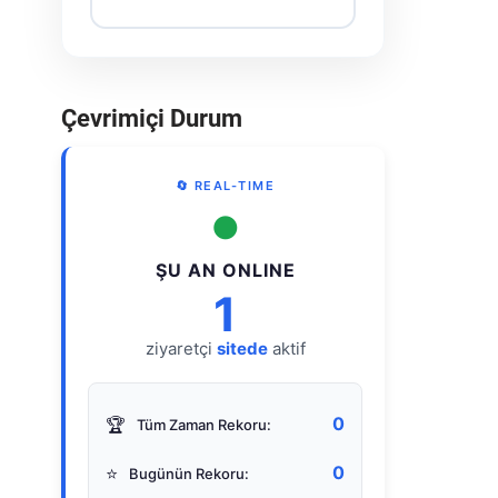
Çevrimiçi Durum
🔄 REAL-TIME
●
ŞU AN ONLINE
1
ziyaretçi
sitede
aktif
0
🏆
Tüm Zaman Rekoru:
0
⭐
Bugünün Rekoru: