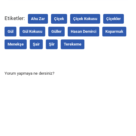
Etiketler:
Ahu Zar
Çiçek
Çiçek Kokusu
Çiçekler
Gül
Gül Kokusu
Güller
Hasan Demirci
Koparmak
Menekşe
Şair
Şiir
Terekeme
Yorum yapmaya ne dersiniz?