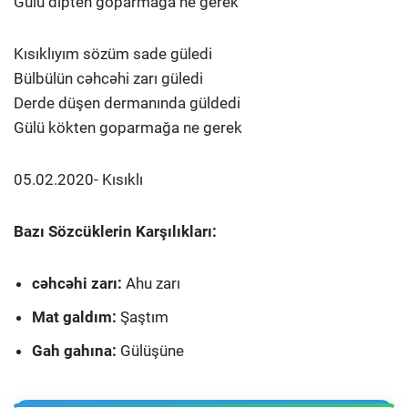
Gülü dipten goparmağa ne gerek
Kısıklıyım sözüm sade güledi
Bülbülün cəhcəhi zarı güledi
Derde düşen dermanında güldedi
Gülü kökten goparmağa ne gerek
05.02.2020- Kısıklı
Bazı Sözcüklerin Karşılıkları:
cəhcəhi zarı:
Ahu zarı
Mat galdım:
Şaştım
Gah gahına:
Gülüşüne