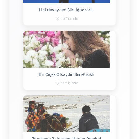
Hatırlayaydım Şiiri-İğnezorlu
"Şiirler" içinde
Bir Çiçek Olsaydın Şiiri-Kısıklı
"Şiirler" içinde