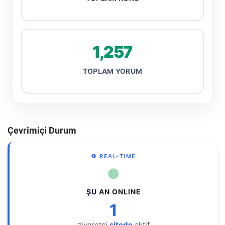
1,257
TOPLAM YORUM
Çevrimiçi Durum
🔄 REAL-TIME
●
ŞU AN ONLINE
1
ziyaretçi
sitede
aktif