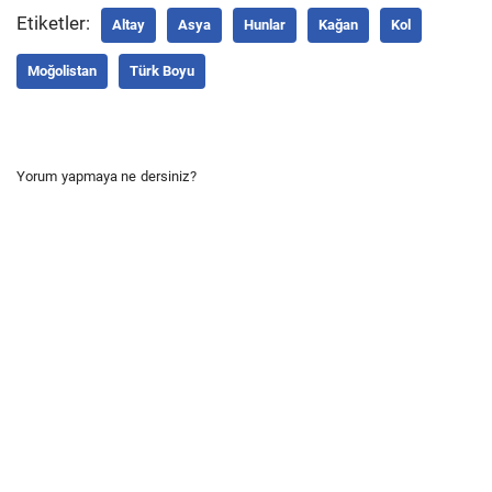
Etiketler:
Altay
Asya
Hunlar
Kağan
Kol
Moğolistan
Türk Boyu
Yorum yapmaya ne dersiniz?