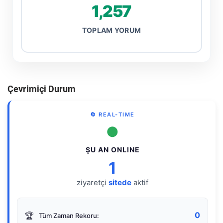
1,257
TOPLAM YORUM
Çevrimiçi Durum
🔄 REAL-TIME
●
ŞU AN ONLINE
1
ziyaretçi
sitede
aktif
0
🏆
Tüm Zaman Rekoru: