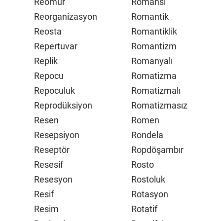
Reomür
Romansı
Reorganizasyon
Romantik
Reosta
Romantiklik
Repertuvar
Romantizm
Replik
Romanyalı
Repocu
Romatizma
Repoculuk
Romatizmalı
Reprodüksiyon
Romatizmasız
Resen
Romen
Resepsiyon
Rondela
Reseptör
Ropdöşambır
Resesif
Rosto
Resesyon
Rostoluk
Resif
Rotasyon
Resim
Rotatif