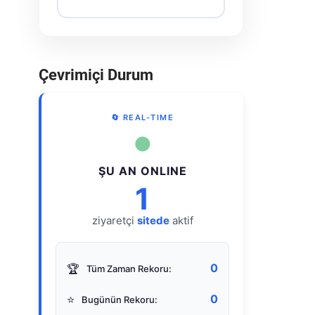
Çevrimiçi Durum
🔄 REAL-TIME
●
ŞU AN ONLINE
1
ziyaretçi
sitede
aktif
0
🏆
Tüm Zaman Rekoru:
0
⭐
Bugünün Rekoru: