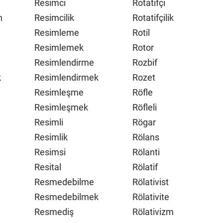
Resimci
Rotatifçi
n
Resimcilik
Rotatifçilik
Resimleme
Rotil
Resimlemek
Rotor
Resimlendirme
Rozbif
k
Resimlendirmek
Rozet
Resimleşme
Röfle
Resimleşmek
Röfleli
Resimli
Rögar
Resimlik
Rölans
Resimsi
Rölanti
Resital
Rölatif
Resmedebilme
Rölativist
Resmedebilmek
Rölativite
Resmediş
Rölativizm