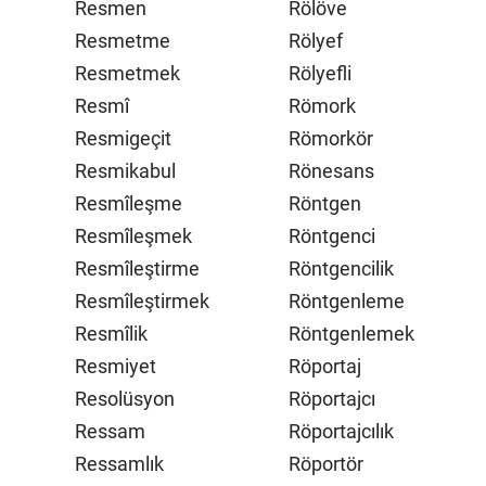
Resmen
Rölöve
Resmetme
Rölyef
Resmetmek
Rölyefli
Resmî
Römork
Resmigeçit
Römorkör
Resmikabul
Rönesans
Resmîleşme
Röntgen
Resmîleşmek
Röntgenci
Resmîleştirme
Röntgencilik
Resmîleştirmek
Röntgenleme
Resmîlik
Röntgenlemek
Resmiyet
Röportaj
Resolüsyon
Röportajcı
Ressam
Röportajcılık
Ressamlık
Röportör