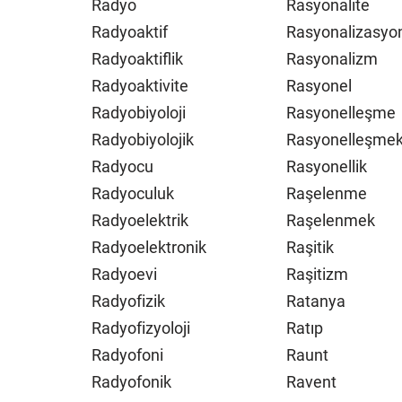
Radyo
Rasyonalite
Radyoaktif
Rasyonalizasyo
Radyoaktiflik
Rasyonalizm
Radyoaktivite
Rasyonel
Radyobiyoloji
Rasyonelleşme
Radyobiyolojik
Rasyonelleşme
Radyocu
Rasyonellik
Radyoculuk
Raşelenme
Radyoelektrik
Raşelenmek
Radyoelektronik
Raşitik
Radyoevi
Raşitizm
Radyofizik
Ratanya
Radyofizyoloji
Ratıp
Radyofoni
Raunt
Radyofonik
Ravent