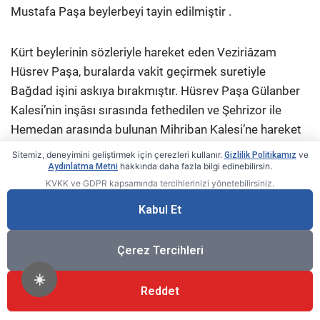
Mustafa Paşa beylerbeyi tayin edilmiştir .
Kürt beylerinin sözleriyle hareket eden Veziriâzam
Hüsrev Paşa, buralarda vakit geçirmek suretiyle
Bağdad işini askıya bırakmıştır. Hüsrev Paşa Gülanber
Kalesi’nin inşâsı sırasında fethedilen ve Şehrizor ile
Hemedan arasında bulunan Mihriban Kalesi’ne hareket
etmiştir. Haleb Beylerbeyisi Nogay Paşa, on bin kişilik
Sitemiz, deneyimini geliştirmek için çerezleri kullanır.
ve
Gizlilik Politikamız
bir kuvvetle burayı fethetmiştir. Kaleyi yeniden ele
hakkında daha fazla bilgi edinebilirsin.
Aydınlatma Metni
KVKK ve GDPR kapsamında tercihlerinizi yönetebilirsiniz.
geçirmek isteyen Safevî Zeynel Han kırk bin kişilik
kuvvetle Mihriban Kalesi üzerine yürüdü. Osmanlı
Kabul Et
kuvvetlerine asker takviye edildi. 22 Ramazan 1039/5
Mayıs 1630’da iki ordu Mihriban önlerinde savaşa
Çerez Tercihleri
başladılar. Sivas Beylerbeyisi Halil Paşa çok kararlı bir
☀️
direniş göstermiş, sonra da zaferin kazanılmasını
Reddet
taarruza geçerek sağlamıştır. Osmanlı kuvvetleri