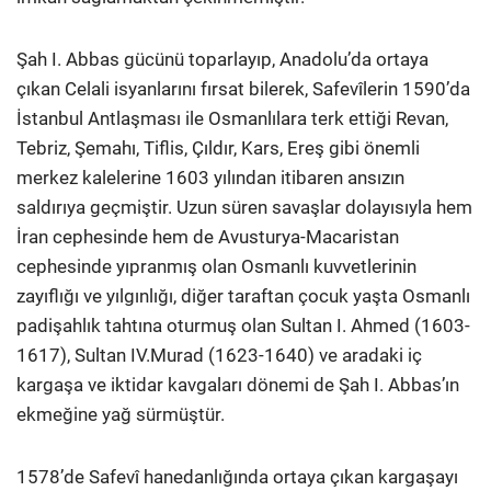
Şah I. Abbas gücünü toparlayıp, Anadolu’da ortaya
çıkan Celali isyanlarını fırsat bilerek, Safevîlerin 1590’da
İstanbul Antlaşması ile Osmanlılara terk ettiği Revan,
Tebriz, Şemahı, Tiflis, Çıldır, Kars, Ereş gibi önemli
merkez kalelerine 1603 yılından itibaren ansızın
saldırıya geçmiştir. Uzun süren savaşlar dolayısıyla hem
İran cephesinde hem de Avusturya-Macaristan
cephesinde yıpranmış olan Osmanlı kuvvetlerinin
zayıflığı ve yılgınlığı, diğer taraftan çocuk yaşta Osmanlı
padişahlık tahtına oturmuş olan Sultan I. Ahmed (1603-
1617), Sultan IV.Murad (1623-1640) ve aradaki iç
kargaşa ve iktidar kavgaları dönemi de Şah I. Abbas’ın
ekmeğine yağ sürmüştür.
1578’de Safevî hanedanlığında ortaya çıkan kargaşayı