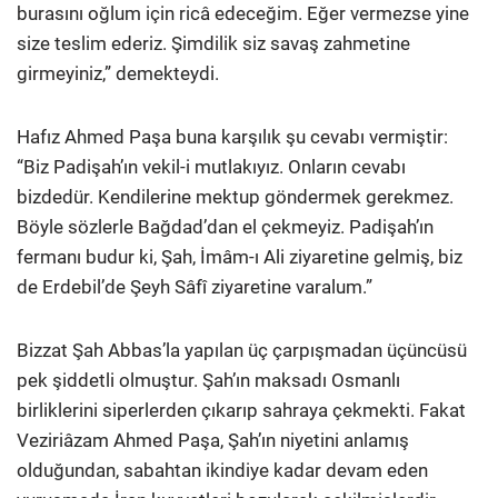
burasını oğlum için ricâ edeceğim. Eğer vermezse yine
size teslim ederiz. Şimdilik siz savaş zahmetine
girmeyiniz,” demekteydi.
Hafız Ahmed Paşa buna karşılık şu cevabı vermiştir:
“Biz Padişah’ın vekil-i mutlakıyız. Onların cevabı
bizdedür. Kendilerine mektup göndermek gerekmez.
Böyle sözlerle Bağdad’dan el çekmeyiz. Padişah’ın
fermanı budur ki, Şah, İmâm-ı Ali ziyaretine gelmiş, biz
de Erdebil’de Şeyh Sâfî ziyaretine varalum.”
Bizzat Şah Abbas’la yapılan üç çarpışmadan üçüncüsü
pek şiddetli olmuştur. Şah’ın maksadı Osmanlı
birliklerini siperlerden çıkarıp sahraya çekmekti. Fakat
Veziriâzam Ahmed Paşa, Şah’ın niyetini anlamış
olduğundan, sabahtan ikindiye kadar devam eden