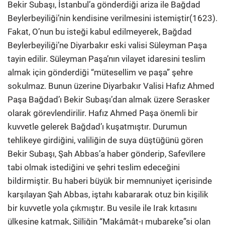
Bekir Subaşı, İstanbul’a gönderdiği ariza ile Bağdad
Beylerbeyiliği’nin kendisine verilmesini istemiştir(1623).
Fakat, O’nun bu isteği kabul edilmeyerek, Bağdad
Beylerbeyiliği’ne Diyarbakır eski valisi Süleyman Paşa
tayin edilir. Süleyman Paşa’nın vilayet idaresini teslim
almak için gönderdiği “mütesellim ve paşa” şehre
sokulmaz. Bunun üzerine Diyarbakır Valisi Hafız Ahmed
Paşa Bağdad’ı Bekir Subaşı’dan almak üzere Serasker
olarak görevlendirilir. Hafız Ahmed Paşa önemli bir
kuvvetle gelerek Bağdad’ı kuşatmıştır. Durumun
tehlikeye girdiğini, valiliğin de suya düştüğünü gören
Bekir Subaşı, Şah Abbas’a haber gönderip, Safevîlere
tabi olmak istediğini ve şehri teslim edeceğini
bildirmiştir. Bu haberi büyük bir memnuniyet içerisinde
karşılayan Şah Abbas, iştahı kabararak otuz bin kişilik
bir kuvvetle yola çıkmıştır. Bu vesile ile Irak kıtasını
ülkesine katmak, Şiîliğin “Makâmât-ı mubareke”si olan