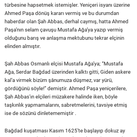
türbesine hapsetmek istemişler. Yeniçeri isyanı üzerine
Ahmed Paşa dönüş kararı vermiş ve bu durumdan
haberdar olan Şah Abbas, derhal caymış, hatta Ahmed
Paşa’nın selam çavuşu Mustafa Ağa’ya yazıp vermiş
olduğunu barış ve anlaşma mektubunu tekrar elçinin
elinden almıştır.
Şah Abbas Osmanlı elçisi Mustafa Ağa’ya; “Mustafa
Ağa, Serdar Bağdad üzerinden kalktı gitti, Giden askere
kal’a virmek bizüm şânumuza düşmez, var yürü,
gördüğünü söyle!” demiştir. Ahmed Paşa yeniçerilere,
Şah Abbas’ın elçileri müzakere halinde iken, böyle
taşkınlık yapmamalarını, sabretmelerini, tavsiye etmiş
ise de sözünü dinletememiştir .
Bağdad kuşatması Kasım 1625’te başlayıp dokuz ay