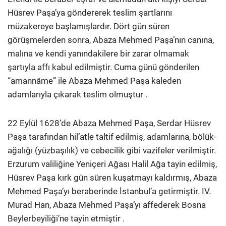
Hüsrev Paşa’ya göndererek teslim şartlarını
müzakereye başlamışlardır. Dört gün süren
görüşmelerden sonra, Abaza Mehmed Paşa’nın canına,
malına ve kendi yanındakilere bir zarar olmamak
şartıyla affı kabul edilmiştir. Cuma günü gönderilen
“amannâme” ile Abaza Mehmed Paşa kaleden
adamlarıyla çıkarak teslim olmuştur .
22 Eylül 1628’de Abaza Mehmed Paşa, Serdar Hüsrev
Paşa tarafından hil’atle taltif edilmiş, adamlarına, bölük-
ağalığı (yüzbaşılık) ve cebecilik gibi vazifeler verilmiştir.
Erzurum valiliğine Yeniçeri Ağası Halil Ağa tayin edilmiş,
Hüsrev Paşa kırk gün süren kuşatmayı kaldırmış, Abaza
Mehmed Paşa’yı beraberinde İstanbul’a getirmiştir. IV.
Murad Han, Abaza Mehmed Paşa’yı affederek Bosna
Beylerbeyiliği’ne tayin etmiştir .