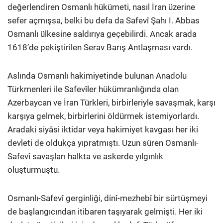
değerlendiren Osmanlı hükümeti, nasıl İran üzerine
sefer açmışsa, belki bu defa da Safevî Şahı I. Abbas
Osmanlı ülkesine saldırıya geçebilirdi. Ancak arada
1618’de pekiştirilen Serav Barış Antlaşması vardı.
Aslında Osmanlı hakimiyetinde bulunan Anadolu
Türkmenleri ile Safevîler hükümranlığında olan
Azerbaycan ve İran Türkleri, birbirleriyle savaşmak, karşı
karşıya gelmek, birbirlerini öldürmek istemiyorlardı.
Aradaki siyâsi iktidar veya hakimiyet kavgası her iki
devleti de oldukça yıpratmıştı. Uzun süren Osmanlı-
Safevî savaşları halkta ve askerde yılgınlık
oluşturmuştu.
Osmanlı-Safevî gerginliği, dinî-mezhebî bir sürtüşmeyi
de başlangıcından itibaren taşıyarak gelmişti. Her iki