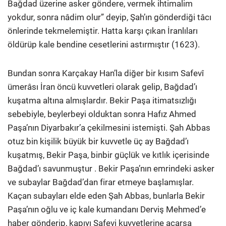
Bağdad üzerine asker göndere, vermek ihtimalim
yokdur, sonra nâdim olur” deyip, Şah’ın gönderdiği tâcı
önlerinde tekmelemiştir. Hatta karşı çıkan İranlıları
öldürüp kale bendine cesetlerini astırmıştır (1623).
Bundan sonra Karçakay Han’la diğer bir kısım Safevî
ümerâsı İran öncü kuvvetleri olarak gelip, Bağdad’ı
kuşatma altına almışlardır. Bekir Paşa itimatsızlığı
sebebiyle, beylerbeyi olduktan sonra Hafız Ahmed
Paşa’nın Diyarbakır’a çekilmesini istemişti. Şah Abbas
otuz bin kişilik büyük bir kuvvetle üç ay Bağdad’ı
kuşatmış, Bekir Paşa, binbir güçlük ve kıtlık içerisinde
Bağdad’ı savunmuştur . Bekir Paşa’nın emrindeki asker
ve subaylar Bağdad’dan firar etmeye başlamışlar.
Kaçan subayları elde eden Şah Abbas, bunlarla Bekir
Paşa’nın oğlu ve iç kale kumandanı Derviş Mehmed’e
haber gönderip, kapıyı Safevi kuvvetlerine açarsa