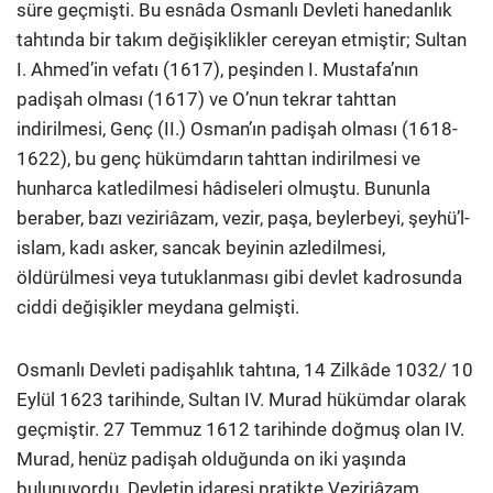
süre geçmişti. Bu esnâda Osmanlı Devleti hanedanlık
tahtında bir takım değişiklikler cereyan etmiştir; Sultan
I. Ahmed’in vefatı (1617), peşinden I. Mustafa’nın
padişah olması (1617) ve O’nun tekrar tahttan
indirilmesi, Genç (II.) Osman’ın padişah olması (1618-
1622), bu genç hükümdarın tahttan indirilmesi ve
hunharca katledilmesi hâdiseleri olmuştu.
Bununla
beraber, bazı veziriâzam, vezir, paşa, beylerbeyi, şeyhü’l-
islam, kadı asker, sancak beyinin azledilmesi,
öldürülmesi veya tutuklanması gibi devlet kadrosunda
ciddi değişikler meydana gelmişti.
Osmanlı Devleti padişahlık tahtına, 14 Zilkâde 1032/ 10
Eylül 1623 tarihinde, Sultan IV. Murad hükümdar olarak
geçmiştir. 27 Temmuz 1612 tarihinde doğmuş olan IV.
Murad, henüz padişah olduğunda on iki yaşında
bulunuyordu. Devletin idaresi pratikte Veziriâzam