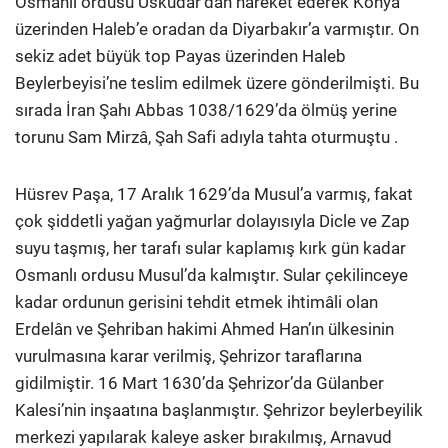
Osmanlı ordusu Üsküdar’dan hareket ederek Konya
üzerinden Haleb’e oradan da Diyarbakır’a varmıştır. On
sekiz adet büyük top Payas üzerinden Haleb
Beylerbeyisi’ne teslim edilmek üzere gönderilmişti. Bu
sırada İran Şahı Abbas 1038/1629’da ölmüş yerine
torunu Sam Mirzâ, Şah Safi adıyla tahta oturmuştu .
Hüsrev Paşa, 17 Aralık 1629’da Musul’a varmış, fakat
çok şiddetli yağan yağmurlar dolayısıyla Dicle ve Zap
suyu taşmış, her tarafı sular kaplamış kırk gün kadar
Osmanlı ordusu Musul’da kalmıştır. Sular çekilinceye
kadar ordunun gerisini tehdit etmek ihtimâli olan
Erdelân ve Şehriban hakimi Ahmed Han’ın ülkesinin
vurulmasına karar verilmiş, Şehrizor taraflarına
gidilmiştir. 16 Mart 1630’da Şehrizor’da Gülanber
Kalesi’nin inşaatına başlanmıştır. Şehrizor beylerbeyilik
merkezi yapılarak kaleye asker bırakılmış, Arnavud