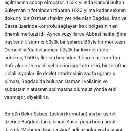
açılmasına sebep olmuştur. 1534 yılında Kanuni Sultan
Süleyman’ın fethinden itibaren 1623 yılına kadar seksen
dokuz yıldır Osmanlı hakimiyetinde olan Bağdad, İran ve
Basra üzerinde kontrolü sağlayan Irak bölgesinin en
önemli merkezi idi. Ayrıca yüzyıllarca Abbasî halifeliğine
başkentlik yapmış büyük bir şehirdi. Böyle bir merkezin
Osmanlılar’da bulunması büyük bir kıymet ifade
ederken, 1600 yıllarının başından itibaren bir taraftan
Safevîlerin Osmanlı şehirlerini işgal etmeleri, bir taraftan
Celâli isyanları ile devlet otoritesinin zaafa uğramış
olması, Bağdad’da bulunan Osmanlı valisinin ve
subaşısının arasının açılmasına olumsuz yönde etki
yapmıştır, diyebiliriz.
Bir gün Bekir Subaşı (askerî komutan) asi bir aşiret
üzerine Bağdad’dan çıkınca, Yusuf paşa bunu fırsat
bilerek “Mehmed Kanber Ağa” adlı azaplar yüzbaşısını