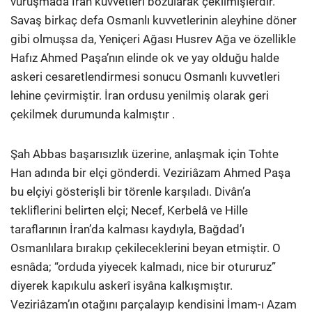
vuruşmada İran kuvvetleri bozularak çekilmişlerdir.
Savaş birkaç defa Osmanlı kuvvetlerinin aleyhine döner
gibi olmuşsa da, Yeniçeri Ağası Husrev Ağa ve özellikle
Hafız Ahmed Paşa’nın elinde ok ve yay olduğu halde
askeri cesaretlendirmesi sonucu Osmanlı kuvvetleri
lehine çevirmiştir. İran ordusu yenilmiş olarak geri
çekilmek durumunda kalmıştır .
Şah Abbas başarısızlık üzerine, anlaşmak için Tohte
Han adında bir elçi gönderdi. Veziriâzam Ahmed Paşa
bu elçiyi gösterişli bir törenle karşıladı. Divân’a
tekliflerini belirten elçi; Necef, Kerbelâ ve Hille
taraflarının İran’da kalması kaydıyla, Bağdad’ı
Osmanlılara bırakıp çekileceklerini beyan etmiştir. O
esnâda; “orduda yiyecek kalmadı, nice bir otururuz”
diyerek kapıkulu askerî isyâna kalkışmıştır.
Veziriâzam’ın otağını parçalayıp kendisini İmam-ı Azam