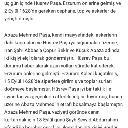
üç gün içinde Hüsrev Paşa, Erzurum önlerine gelmiş ve
2 Eylül 1628’de gereken cephane, top ve askerler de
yetiştirilmiştir .
Abaza Mehmed Paşa, kendi maiyyetindeki askerlerin
dahi kaçmaları ve Hüsrev Paşa’ya sığınmaları üzerine,
İran Şah’ı Abbas’a Çopur Bekir ve Küçük Abaza adında
iki kişiyi elçi olarak göndermiştir. Hüsrev Paşa bu
durumu haber alarak uzun yolları süratle kat ederek,
Erzurum önlerine gelmişti. Erzurum Kalesi kuşatılmış,
15 Eylül 1628’de siperlere girilmiş ve toplar surları
döğmeye başlamıştır. Hüsrev Paşa iyi bir taktik ile
isyandan vazgeçenlerin affedileceğini duyurmuş, bunun
üzerine Abaza Mehmed’in etrafı boşalmaya başlamıştır.
Abaza Mehmed Paşa, vaziyeti görünce canını
kurtarmak için 18 Eylül günü Şeyh Seyyid Abdurrahim
Efendi ile beraber eşraf ve ulemadan altı kişiyi Serdar