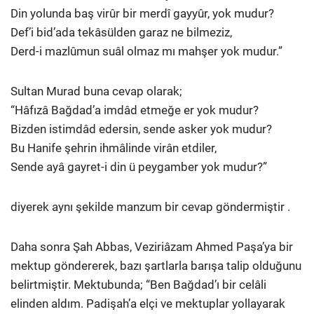
Din yolunda baş virûr bir merdî gayyûr, yok mudur?
Def’i bid’ada tekâsülden garaz ne bilmeziz,
Derd-i mazlûmun suâl olmaz mı mahşer yok mudur.”
Sultan Murad buna cevap olarak;
“Hâfızâ Bağdad’a imdâd etmeğe er yok mudur?
Bizden istimdâd edersin, sende asker yok mudur?
Bu Hanife şehrin ihmâlinde virân etdiler,
Sende ayâ gayret-i din ü peygamber yok mudur?”
diyerek aynı şekilde manzum bir cevap göndermiştir .
Daha sonra Şah Abbas, Veziriâzam Ahmed Paşa’ya bir
mektup göndererek, bazı şartlarla barışa talip olduğunu
belirtmiştir. Mektubunda; “Ben Bağdad’ı bir celâli
elinden aldım. Padişah’a elçi ve mektuplar yollayarak