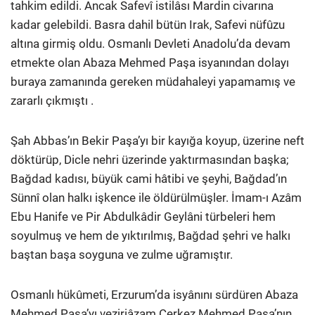
tahkim edildi. Ancak Safevî istilâsı Mardin civarına
kadar gelebildi. Basra dahil bütün Irak, Safevi nüfûzu
altına girmiş oldu. Osmanlı Devleti Anadolu’da devam
etmekte olan Abaza Mehmed Paşa isyanından dolayı
buraya zamanında gereken müdahaleyi yapamamış ve
zararlı çıkmıştı .
Şah Abbas’ın Bekir Paşa’yı bir kayığa koyup, üzerine neft
döktürüp, Dicle nehri üzerinde yaktırmasından başka;
Bağdad kadısı, büyük cami hâtibi ve şeyhi, Bağdad’ın
Sünnî olan halkı işkence ile öldürülmüşler. İmam-ı Azâm
Ebu Hanife ve Pir Abdulkâdir Geylâni türbeleri hem
soyulmuş ve hem de yıktırılmış, Bağdad şehri ve halkı
baştan başa soyguna ve zulme uğramıştır.
Osmanlı hükûmeti, Erzurum’da isyânını sürdüren Abaza
Mehmed Paşa’yı veziriâzam Çerkez Mehmed Paşa’nın