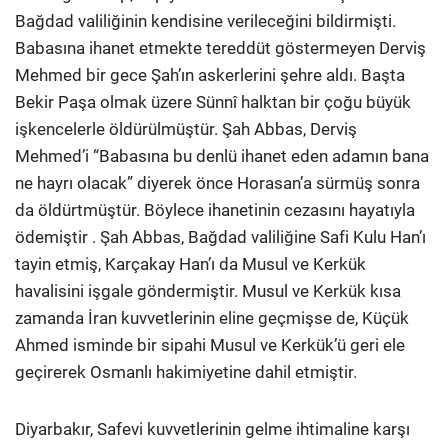
Bağdad valiliğinin kendisine verileceğini bildirmişti.
Babasına ihanet etmekte tereddüt göstermeyen Derviş
Mehmed bir gece Şah’ın askerlerini şehre aldı. Başta
Bekir Paşa olmak üzere Sünnî halktan bir çoğu büyük
işkencelerle öldürülmüştür. Şah Abbas, Derviş
Mehmed’i “Babasına bu denlü ihanet eden adamın bana
ne hayrı olacak” diyerek önce Horasan’a sürmüş sonra
da öldürtmüştür. Böylece ihanetinin cezasını hayatıyla
ödemiştir . Şah Abbas, Bağdad valiliğine Safi Kulu Han’ı
tayin etmiş, Karçakay Han’ı da Musul ve Kerkük
havalisini işgale göndermiştir. Musul ve Kerkük kısa
zamanda İran kuvvetlerinin eline geçmişse de, Küçük
Ahmed isminde bir sipahi Musul ve Kerkük’ü geri ele
geçirerek Osmanlı hakimiyetine dahil etmiştir.
Diyarbakır, Safevi kuvvetlerinin gelme ihtimaline karşı