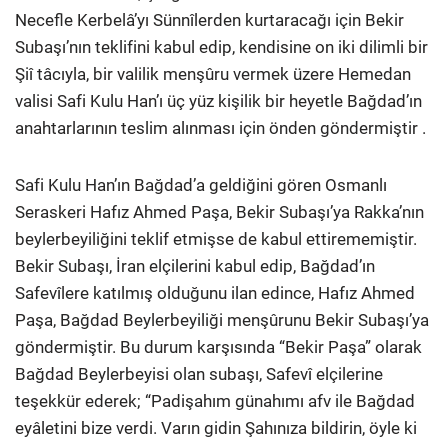
Necefle Kerbelâ’yı Sünnîlerden kurtaracağı için Bekir
Subaşı’nın teklifini kabul edip, kendisine on iki dilimli bir
Şiî tâcıyla, bir valilik menşûru vermek üzere Hemedan
valisi Safi Kulu Han’ı üç yüz kişilik bir heyetle Bağdad’ın
anahtarlarının teslim alınması için önden göndermiştir .
Safi Kulu Han’ın Bağdad’a geldiğini gören Osmanlı
Seraskeri Hafız Ahmed Paşa, Bekir Subaşı’ya Rakka’nın
beylerbeyiliğini teklif etmişse de kabul ettirememiştir.
Bekir Subaşı, İran elçilerini kabul edip, Bağdad’ın
Safevîlere katılmış olduğunu ilan edince, Hafız Ahmed
Paşa, Bağdad Beylerbeyiliği menşûrunu Bekir Subaşı’ya
göndermiştir. Bu durum karşısında “Bekir Paşa” olarak
Bağdad Beylerbeyisi olan subaşı, Safevî elçilerine
teşekkür ederek; “Padişahım günahımı afv ile Bağdad
eyâletini bize verdi. Varın gidin Şahınıza bildirin, öyle ki