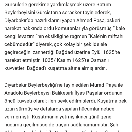
Gürcülerle gerekirse yardımlaşmak üzere Batum
Beylerbeyisini Gürcistan’a serasker tayin ederek,
Diyarbakır’da hazırlıklarını yapan Ahmed Paşa, askerî
harekat hakkında ordu komutanlarıyla görüşmüş “ kale
cengi levazımı”nın eksikliğine rağmen “Kale’nin miftahı
cebümdedür” diyerek, çok kolay bir şekilde ele
geçireceğini zannettiği Bağdad üzerine Eylül 1625’te
harekat etmiştir. 1035/ Kasım 1625’te Osmanlı
kuvvetleri Bağdad’ı kuşatma altına almışlardır .
Diyarbakır Beylerbeyliği’ne tayin edilen Murad Paşa ile
Anadolu Beylerbeyisi Balıkesirli İlyas Paşalar ordunun
öncü kuvveti olarak ileri sevk edilmişlerdi. Kuşatma pek
uzun sürmüş ve defalarca yapılan hücumlar netice
vermemişti. Kuşatmanın yetmiş ikinci günü genel
hücuma geçilmişse de başarı sağlanamamıştır. Şah