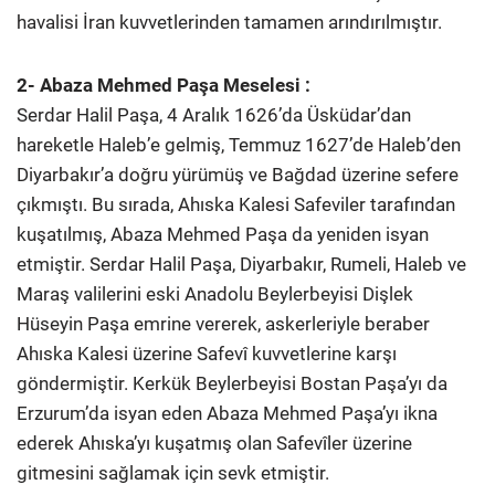
havalisi İran kuvvetlerinden tamamen arındırılmıştır.
2- Abaza Mehmed Paşa Meselesi :
Serdar Halil Paşa, 4 Aralık 1626’da Üsküdar’dan
hareketle Haleb’e gelmiş, Temmuz 1627’de Haleb’den
Diyarbakır’a doğru yürümüş ve Bağdad üzerine sefere
çıkmıştı. Bu sırada, Ahıska Kalesi Safeviler tarafından
kuşatılmış, Abaza Mehmed Paşa da yeniden isyan
etmiştir. Serdar Halil Paşa, Diyarbakır, Rumeli, Haleb ve
Maraş valilerini eski Anadolu Beylerbeyisi Dişlek
Hüseyin Paşa emrine vererek, askerleriyle beraber
Ahıska Kalesi üzerine Safevî kuvvetlerine karşı
göndermiştir. Kerkük Beylerbeyisi Bostan Paşa’yı da
Erzurum’da isyan eden Abaza Mehmed Paşa’yı ikna
ederek Ahıska’yı kuşatmış olan Safevîler üzerine
gitmesini sağlamak için sevk etmiştir.