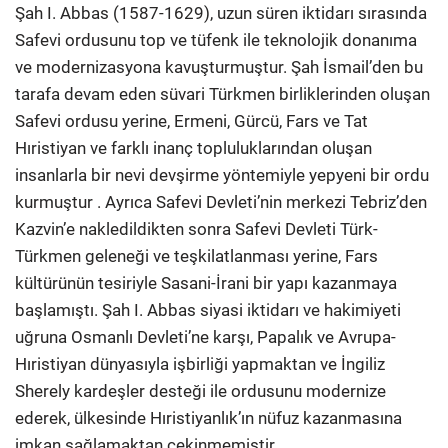
Şah I. Abbas (1587-1629), uzun süren iktidarı sırasında
Safevi ordusunu top ve tüfenk ile teknolojik donanıma
ve modernizasyona kavuşturmuştur. Şah İsmail’den bu
tarafa devam eden süvari Türkmen birliklerinden oluşan
Safevi ordusu yerine, Ermeni, Gürcü, Fars ve Tat
Hıristiyan ve farklı inanç topluluklarından oluşan
insanlarla bir nevi devşirme yöntemiyle yepyeni bir ordu
kurmuştur . Ayrıca Safevi Devleti’nin merkezi Tebriz’den
Kazvin’e nakledildikten sonra Safevi Devleti Türk-
Türkmen geleneği ve teşkilatlanması yerine, Fars
kültürünün tesiriyle Sasani-İrani bir yapı kazanmaya
başlamıştı. Şah I. Abbas siyasi iktidarı ve hakimiyeti
uğruna Osmanlı Devleti’ne karşı, Papalık ve Avrupa-
Hıristiyan dünyasıyla işbirliği yapmaktan ve İngiliz
Sherely kardeşler desteği ile ordusunu modernize
ederek, ülkesinde Hıristiyanlık’ın nüfuz kazanmasına
imkan sağlamaktan çekinmemiştir.