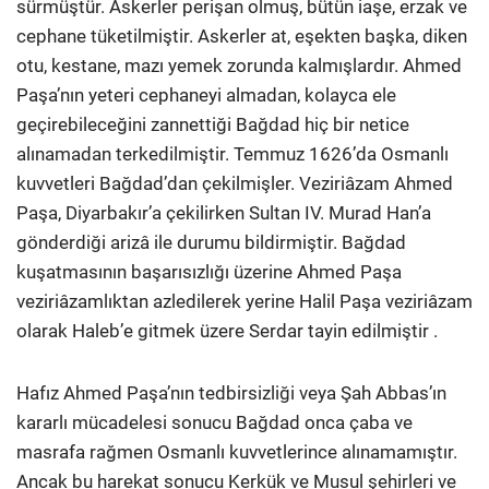
sürmüştür. Askerler perişan olmuş, bütün iaşe, erzak ve
cephane tüketilmiştir. Askerler at, eşekten başka, diken
otu, kestane, mazı yemek zorunda kalmışlardır. Ahmed
Paşa’nın yeteri cephaneyi almadan, kolayca ele
geçirebileceğini zannettiği Bağdad hiç bir netice
alınamadan terkedilmiştir. Temmuz 1626’da Osmanlı
kuvvetleri Bağdad’dan çekilmişler. Veziriâzam Ahmed
Paşa, Diyarbakır’a çekilirken Sultan IV. Murad Han’a
gönderdiği arizâ ile durumu bildirmiştir. Bağdad
kuşatmasının başarısızlığı üzerine Ahmed Paşa
veziriâzamlıktan azledilerek yerine Halil Paşa veziriâzam
olarak Haleb’e gitmek üzere Serdar tayin edilmiştir .
Hafız Ahmed Paşa’nın tedbirsizliği veya Şah Abbas’ın
kararlı mücadelesi sonucu Bağdad onca çaba ve
masrafa rağmen Osmanlı kuvvetlerince alınamamıştır.
Ancak bu harekat sonucu Kerkük ve Musul şehirleri ve