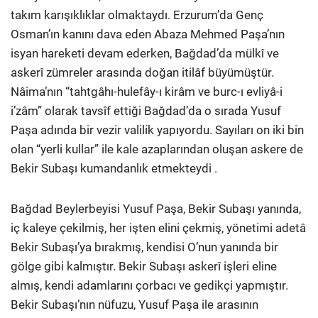
takım karışıklıklar olmaktaydı. Erzurum’da Genç
Osman’ın kanını dava eden Abaza Mehmed Paşa’nın
isyan hareketi devam ederken, Bağdad’da mülkî ve
askerî zümreler arasında doğan itilâf büyümüştür.
Nâima’nın “tahtgâhı-hulefây-ı kirâm ve burc-ı evliyâ-i
i’zâm” olarak tavsîf ettiği Bağdad’da o sırada Yusuf
Paşa adında bir vezir valilik yapıyordu. Sayıları on iki bin
olan “yerli kullar” ile kale azaplarından oluşan askere de
Bekir Subaşı kumandanlık etmekteydi .
Bağdad Beylerbeyisi Yusuf Paşa, Bekir Subaşı yanında,
iç kaleye çekilmiş, her işten elini çekmiş, yönetimi adetâ
Bekir Subaşı’ya bırakmış, kendisi O’nun yanında bir
gölge gibi kalmıştır. Bekir Subaşı askerî işleri eline
almış, kendi adamlarını çorbacı ve gedikçi yapmıştır.
Bekir Subaşı’nın nüfuzu, Yusuf Paşa ile arasının