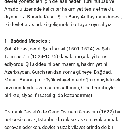
devlet yöneticileri için de, asıl hedef; Türk nüfusu ve
Anadolu üzerinde kalıcı bir hakimiyet tesis etmekti,
diyebiliriz. Burada Kasr-ı Şirin Barış Antlaşması öncesi,
iki devlet arasındaki gelişmeleri ortaya koymalıyız.
1- Bağdad Meselesi:
Şah Abbas, ceddi Şah İsmail (1501-1524) ve Şah
Tahmasb’ın (1524-1576) davalarını çok iyi temsil
ediyordu. Şiî akidesini benimsemiş, hakimiyetini
Azerbaycan, Gürcistan’dan sonra güneye; Bağdad,
Musul, Basra gibi büyük vilayetlere doğru genişletmek
arzusundaydı. Uzun süren saltanatı, O’na tecrübeyle
birlikte, siyâsî fırsatçılığı da kazandırmıştı.
Osmanlı Devleti’nde Genç Osman fâciasının (1622) bir
neticesi olarak, İstanbul’da sık sık askerî ayaklanmalar
cereyan ederken, devletin uzak vilayetlerinde de bir