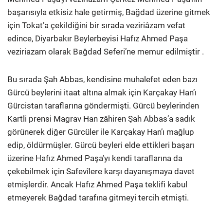
başarısıyla etkisiz hale getirmiş, Bağdad üzerine gitmek
için Tokat’a çekildiğini bir sırada veziriâzam vefat
edince, Diyarbakır Beylerbeyisi Hafız Ahmed Paşa
veziriazam olarak Bağdad Seferi’ne memur edilmiştir .
Bu sırada Şah Abbas, kendisine muhalefet eden bazı
Gürcü beylerini itaat altına almak için Karçakay Han’ı
Gürcistan taraflarına göndermişti. Gürcü beylerinden
Kartli prensi Magrav Han zâhiren Şah Abbas’a sadık
görünerek diğer Gürcüler ile Karçakay Han’ı mağlup
edip, öldürmüşler. Gürcü beyleri elde ettikleri başarı
üzerine Hafız Ahmed Paşa’yı kendi taraflarına da
çekebilmek için Safevîlere karşı dayanışmaya davet
etmişlerdir. Ancak Hafız Ahmed Paşa teklifi kabul
etmeyerek Bağdad tarafına gitmeyi tercih etmişti.