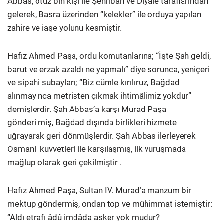
Abbas, otuz bin kişi ile Şehriban ve Diyale taraflarından
gelerek, Basra üzerinden “kelekler” ile orduya yapılan
zahire ve iaşe yolunu kesmiştir.
Hafız Ahmed Paşa, ordu komutanlarına; “İşte Şah geldi,
barut ve erzak azaldı ne yapmalı” diye sorunca, yeniçeri
ve sipahi subayları; “Biz cümle kırılıruz, Bağdad
alınmayınca metristen çıkmak ihtimâlimiz yokdur”
demişlerdir. Şah Abbas’a karşı Murad Paşa
gönderilmiş, Bağdad dışında birlikleri hizmete
uğrayarak geri dönmüşlerdir. Şah Abbas ilerleyerek
Osmanlı kuvvetleri ile karşılaşmış, ilk vuruşmada
mağlup olarak geri çekilmiştir .
Hafız Ahmed Paşa, Sultan IV. Murad’a manzum bir
mektup göndermiş, ondan top ve mühimmat istemiştir:
“Aldı etrafı âdû imdâda asker yok mudur?