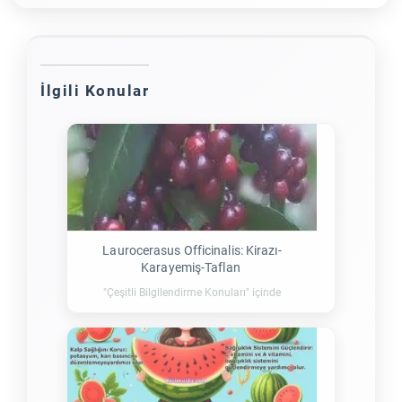
İlgili Konular
Laurocerasus Officinalis: Kirazı-
Karayemiş-Taflan
"Çeşitli Bilgilendirme Konuları" içinde