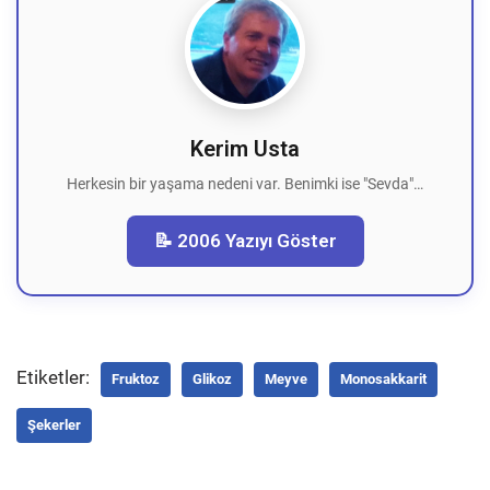
Kerim Usta
Herkesin bir yaşama nedeni var. Benimki ise "Sevda"…
📝 2006 Yazıyı Göster
Etiketler:
Fruktoz
Glikoz
Meyve
Monosakkarit
Şekerler