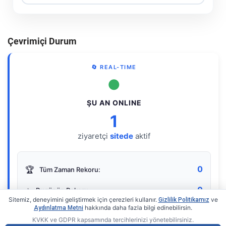
Çevrimiçi Durum
🔄 REAL-TIME
●
ŞU AN ONLINE
1
ziyaretçi
sitede
aktif
0
🏆
Tüm Zaman Rekoru:
0
⭐
Bugünün Rekoru:
Sitemiz, deneyimini geliştirmek için çerezleri kullanır.
ve
Gizlilik Politikamız
hakkında daha fazla bilgi edinebilirsin.
Aydınlatma Metni
KVKK ve GDPR kapsamında tercihlerinizi yönetebilirsiniz.