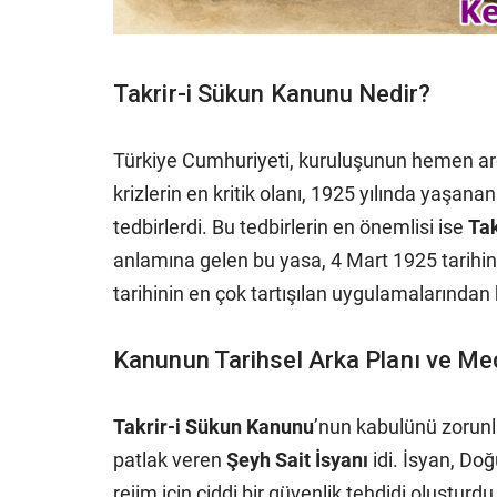
Takrir-i Sükun Kanunu Nedir?
Türkiye Cumhuriyeti, kuruluşunun hemen ardın
krizlerin en kritik olanı, 1925 yılında yaşana
tedbirlerdi. Bu tedbirlerin en önemlisi ise
Tak
anlamına gelen bu yasa, 4 Mart 1925 tarihind
tarihinin en çok tartışılan uygulamalarından b
Kanunun Tarihsel Arka Planı ve Me
Takrir-i Sükun Kanunu
’nun kabulünü zorunlu
patlak veren
Şeyh Sait İsyanı
idi. İsyan, Do
rejim için ciddi bir güvenlik tehdidi oluşturd