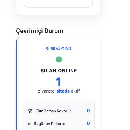
Çevrimiçi Durum
🔄 REAL-TIME
●
ŞU AN ONLINE
1
ziyaretçi
sitede
aktif
0
🏆
Tüm Zaman Rekoru:
0
⭐
Bugünün Rekoru: