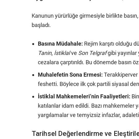
Kanunun yürürlüğe girmesiyle birlikte basın,
başladı.
Basına Müdahale:
Rejim karşıtı olduğu d
Tanin
,
İstiklal
ve
Son Telgraf
gibi yayınlar 
cezalara çarptırıldı. Bu dönemde basın öz
Muhalefetin Sona Ermesi:
Terakkiperver 
feshetti. Böylece ilk çok partili siyasal 
İstiklal Mahkemeleri’nin Faaliyetleri:
Bin
katılanlar idam edildi. Bazı mahkemeler ya
yargılamalar ve temyizsiz infazlar, adalet
Tarihsel Değerlendirme ve Eleştiril