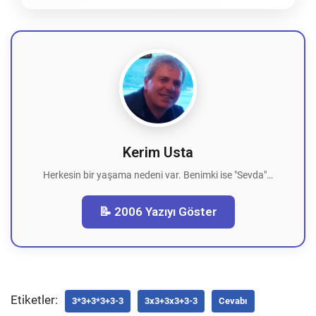
Kerim Usta
Herkesin bir yaşama nedeni var. Benimki ise "Sevda"…
📝 2006 Yazıyı Göster
Etiketler:
3*3+3*3+3-3
3x3+3x3+3-3
Cevabı