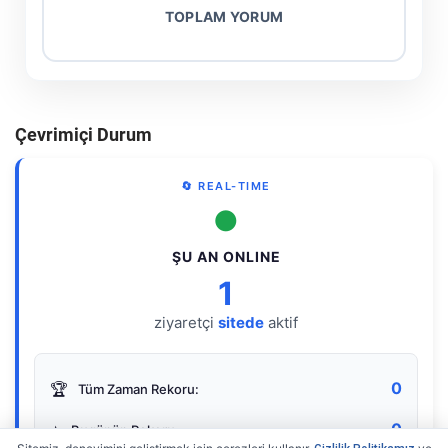
TOPLAM YORUM
Çevrimiçi Durum
🔄 REAL-TIME
●
ŞU AN ONLINE
1
ziyaretçi
sitede
aktif
0
🏆
Tüm Zaman Rekoru:
0
⭐
Bugünün Rekoru: