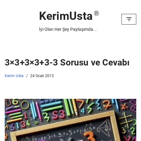
KerimUsta
İçeriğe
geç
İyi Olan Her Şey Paylaşımda...
3×3+3×3+3-3 Sorusu ve Cevabı
Kerim Usta
24 Ocak 2013