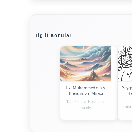
İlgili Konular
Hz. Muhammed s.a.v.
Peyga
Efendimizin Miracı
Ha
"Dini Konu ve Nasihatler"
"Dini
içinde