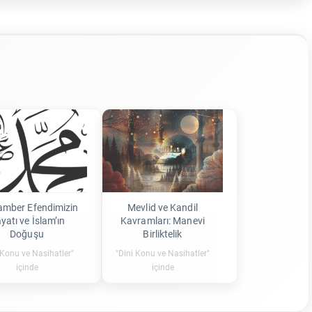
mber Efendimizin
Mevlid ve Kandil
yatı ve İslam’ın
Kavramları: Manevi
Doğuşu
Birliktelik
 Konu ve Nasihatler"
"Dini Konu ve Nasihatler"
içinde
içinde