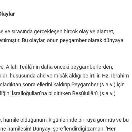
laylar
ve sırasında gerçekleşen birçok olay ve alamet,
latılmıştır. Bu olaylar, onun peygamber olarak dünyaya
, Allah Teâlâ’nın daha önceki peygamberlerden,
ları hususunda ahd ve mîsâk aldığı belirtilir. Hz. İbrahim
mladıktan sonra ellerini kaldırıp Peygamber (s.a.v.) için
ini İsrailoğulları’na bildirirken Resûlullâh’ı (s.a.v.)
 hamile olduğunun ilk günlerinde bir rüya görmüş ve bu
ne hamilesin! Dünyayı şereflendirdiği zaman: ‘
Her