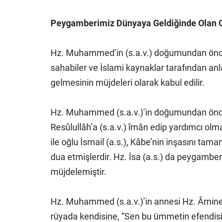
Peygamberimiz Dünyaya Geldiğinde Olan O
Hz. Muhammed’in (s.a.v.) doğumundan önce 
sahabiler ve İslami kaynaklar tarafından an
gelmesinin müjdeleri olarak kabul edilir.
Hz. Muhammed (s.a.v.)’in doğumundan önce
Resûlullâh’a (s.a.v.) îmân edip yardımcı olma
ile oğlu İsmail (a.s.), Kâbe’nin inşasını tama
dua etmişlerdir. Hz. İsa (a.s.) da peygamberliğ
müjdelemiştir.
Hz. Muhammed (s.a.v.)’in annesi Hz. Âmine,
rüyada kendisine, “Sen bu ümmetin efendisi