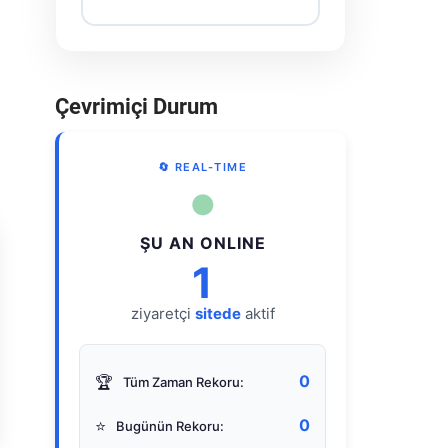
Çevrimiçi Durum
🔄 REAL-TIME
●
ŞU AN ONLINE
1
ziyaretçi
sitede
aktif
0
🏆
Tüm Zaman Rekoru:
0
⭐
Bugünün Rekoru: